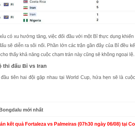
 xỉu có xu hướng tăng, việc đối đầu với một Bỉ thực dụng khiến
ấu sẽ diễn ra sôi nổi. Phần lớn các trận gần đây của Bỉ đều kết
 cho thấy khả năng cuộc chạm trán này cũng sẽ không ngoại lệ.
thi đấu Bỉ vs Iran
 đầu tiên hai đội gặp nhau tại World Cup, hứa hẹn sẽ là cuộc
 Bongdalu mới nhất
n kết quả Fortaleza vs Palmeiras (07h30 ngày 06/08) tại C