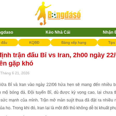
ngdaso
Kèo Nhà Cái
Nhận 
i đấu
KQBĐ
Bảng xếp hạng
Tips
ịnh trận đấu Bỉ vs Iran, 2h00 ngày 22/
ên gặp khó
 Tháng 6 21, 2026
giữa Bỉ và Iran vào ngày 22/06 hứa hẹn sẽ mang đến nhiều b
 mộ bóng đá. Đội tuyển Bỉ, dù được kỳ vọng cao, lại chưa t
sức mạnh của mình. Trận mở màn suýt thua đã đặt ra nhiều 
a họ. Trong khi đó, Iran lại là một đối thủ không dễ bị khuất ph