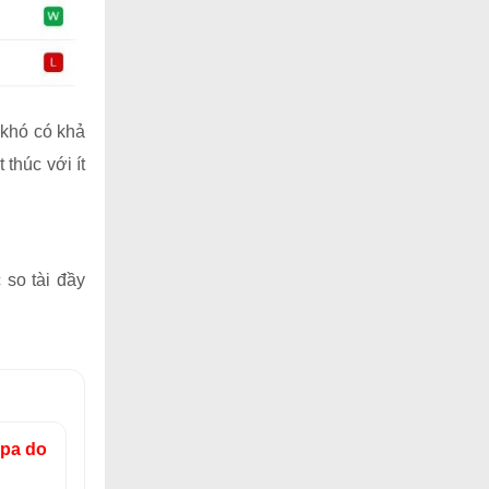
 khó có khả
 thúc với ít
 so tài đầy
opa do