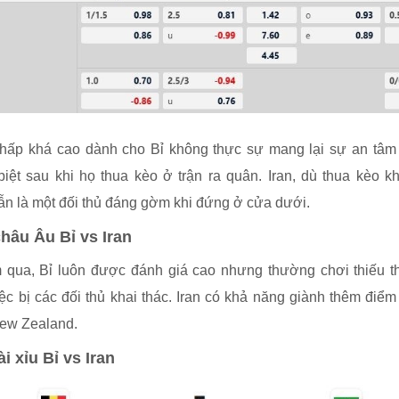
hấp khá cao dành cho Bỉ không thực sự mang lại sự an tâm
biệt sau khi họ thua kèo ở trận ra quân. Iran, dù thua kèo 
ẫn là một đối thủ đáng gờm khi đứng ở cửa dưới.
châu Âu Bỉ vs Iran
 qua, Bỉ luôn được đánh giá cao nhưng thường chơi thiếu th
ệc bị các đối thủ khai thác. Iran có khả năng giành thêm điểm
ew Zealand.
ài xỉu Bỉ vs Iran