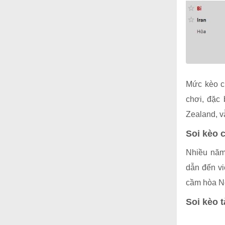
Mức kèo c
chơi, đặc 
Zealand, v
Soi kèo 
Nhiều năm
dẫn đến vi
cầm hòa N
Soi kèo t