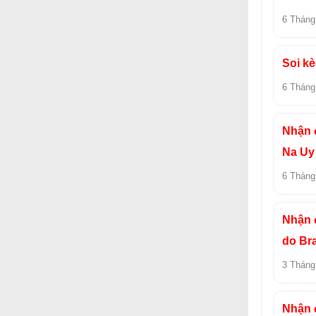
6 Tháng
Soi kè
6 Tháng
Nhận đ
Na Uy
6 Tháng
Nhận 
do Bra
3 Tháng
Nhận đ