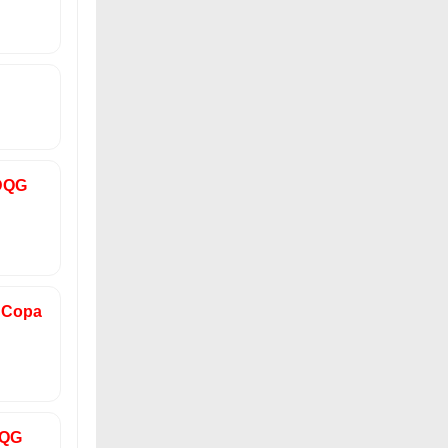
VĐQG
) Copa
ĐQG