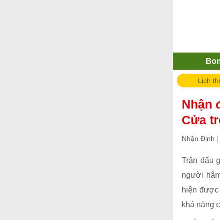
Bo
Lịch th
Nhận đ
Cửa tr
Nhận Định
|
Trận đấu 
người hâm
hiện được 
khả năng củ