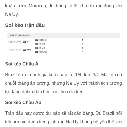
khăn trước Morocco, đội bóng có lối chơi tương đồng với
Na Uy.
Soi kèo trận đấu
Soi kèo Châu Á
Brazil được đánh giá kèo chấp từ -1/4 đến -3/4. Mặc dù có
chuỗi thắng ấn tượng, nhưng Na Uy với thành tích tương
tự đang đặt ra dấu hỏi lớn cho cửa trên.
Soi kèo Châu Âu
Trận đấu này được dự báo sẽ rất cân bằng. Dù Brazil nổi
trội hơn về danh tiếng, nhưng Na Uy không hề yếu thế với