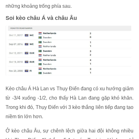
những khoảng trống phía sau.
Soi kèo châu Á và châu Âu
Kèo châu Á Hà Lan vs Thụy Điển đang có xu hướng giảm
từ -3/4 xuống -1/2, cho thấy Hà Lan đang gặp khó khăn.
Trong khi đó, Thụy Điển với 3 kèo thắng liên tiếp đang tạo
niềm tin lớn hơn.
Ở kèo châu Âu, sự chênh lệch giữa hai đội không nhiều