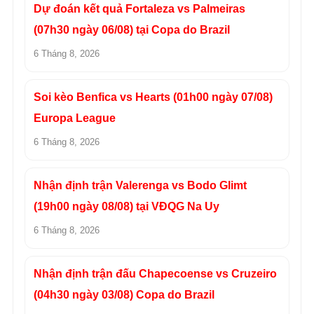
Dự đoán kết quả Fortaleza vs Palmeiras
(07h30 ngày 06/08) tại Copa do Brazil
6 Tháng 8, 2026
Soi kèo Benfica vs Hearts (01h00 ngày 07/08)
Europa League
6 Tháng 8, 2026
Nhận định trận Valerenga vs Bodo Glimt
(19h00 ngày 08/08) tại VĐQG Na Uy
6 Tháng 8, 2026
Nhận định trận đấu Chapecoense vs Cruzeiro
(04h30 ngày 03/08) Copa do Brazil