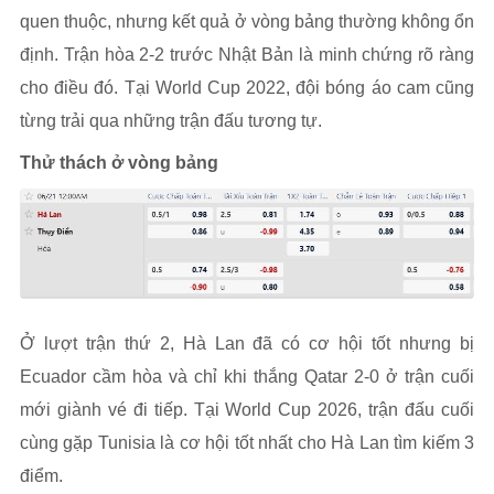
quen thuộc, nhưng kết quả ở vòng bảng thường không ổn
định. Trận hòa 2-2 trước Nhật Bản là minh chứng rõ ràng
cho điều đó. Tại World Cup 2022, đội bóng áo cam cũng
từng trải qua những trận đấu tương tự.
Thử thách ở vòng bảng
Ở lượt trận thứ 2, Hà Lan đã có cơ hội tốt nhưng bị
Ecuador cầm hòa và chỉ khi thắng Qatar 2-0 ở trận cuối
mới giành vé đi tiếp. Tại World Cup 2026, trận đấu cuối
cùng gặp Tunisia là cơ hội tốt nhất cho Hà Lan tìm kiếm 3
điểm.