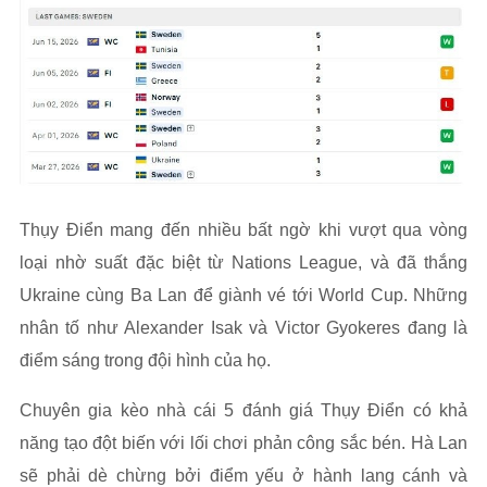
Thụy Điển mang đến nhiều bất ngờ khi vượt qua vòng
loại nhờ suất đặc biệt từ Nations League, và đã thắng
Ukraine cùng Ba Lan để giành vé tới World Cup. Những
nhân tố như Alexander Isak và Victor Gyokeres đang là
điểm sáng trong đội hình của họ.
Chuyên gia kèo nhà cái 5 đánh giá Thụy Điển có khả
năng tạo đột biến với lối chơi phản công sắc bén. Hà Lan
sẽ phải dè chừng bởi điểm yếu ở hành lang cánh và