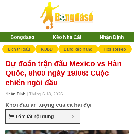
Bongdaso
Kèo Nhà Cái
Nhận Định
Lịch thi đấu
KQBĐ
Bảng xếp hạng
Tips soi kèo
Dự đoán trận đấu Mexico vs Hàn
Quốc, 8h00 ngày 19/06: Cuộc
chiến ngôi đầu
Nhận Định
| Tháng 6 18, 2026
Khởi đầu ấn tượng của cả hai đội
Tóm tắt nội dung