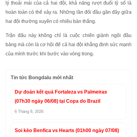
lý thoải mái của cả hai đội, khả năng rượt đuổi tỷ số là
hoàn toàn có thể xảy ra. Những lần đối đầu gần đây giữa
hai đội thường xuyên có nhiều bàn thắng.
Trận đấu này không chỉ là cuộc chiến giành ngôi đầu
bảng mà còn là cơ hội để cả hai đội khẳng định sức mạnh
của mình trước khi bước vào vòng trong.
Tin tức Bongdalu mới nhất
Dự đoán kết quả Fortaleza vs Palmeiras
(07h30 ngày 06/08) tại Copa do Brazil
6 Tháng 8, 2026
Soi kèo Benfica vs Hearts (01h00 ngày 07/08)