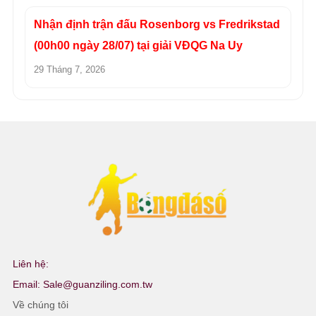
Nhận định trận đấu Rosenborg vs Fredrikstad
(00h00 ngày 28/07) tại giải VĐQG Na Uy
29 Tháng 7, 2026
Liên hệ:
Email:
Sale@guanziling.com.tw
Về chúng tôi