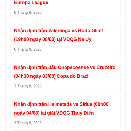
Europa League
6 Tháng 8, 2026
Nhận định trận Valerenga vs Bodo Glimt
(19h00 ngày 08/08) tại VĐQG Na Uy
6 Tháng 8, 2026
Nhận định trận đấu Chapecoense vs Cruzeiro
(04h30 ngày 03/08) Copa do Brazil
3 Tháng 8, 2026
Nhận định trận Halmstads vs Sirius (00h00
ngày 04/08) tại giải VĐQG Thụy Điển
3 Tháng 8, 2026