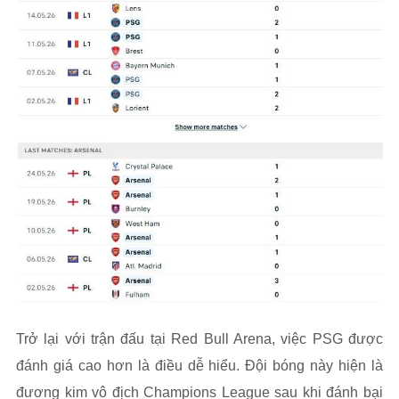
Trở lại với trận đấu tại Red Bull Arena, việc PSG được
đánh giá cao hơn là điều dễ hiểu. Đội bóng này hiện là
đương kim vô địch Champions League sau khi đánh bại