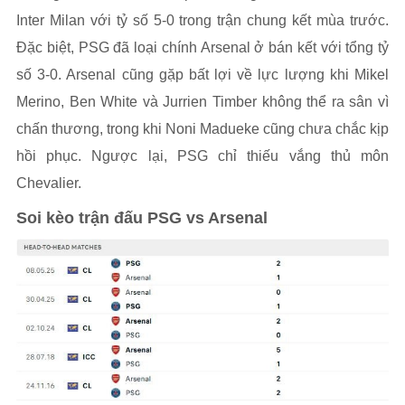
Inter Milan với tỷ số 5-0 trong trận chung kết mùa trước.
Đặc biệt, PSG đã loại chính Arsenal ở bán kết với tổng tỷ
số 3-0. Arsenal cũng gặp bất lợi về lực lượng khi Mikel
Merino, Ben White và Jurrien Timber không thể ra sân vì
chấn thương, trong khi Noni Madueke cũng chưa chắc kịp
hồi phục. Ngược lại, PSG chỉ thiếu vắng thủ môn
Chevalier.
Soi kèo trận đấu PSG vs Arsenal