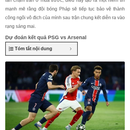
lần chạm trán ở mùa trước, điều này tạo ra một niềm tin
mạnh mẽ rằng đội bóng Pháp sẽ tiếp tục bảo vệ thành
công ngôi vô địch của mình sau trận chung kết diễn ra vào
rạng sáng mai.
Dự đoán kết quả PSG vs Arsenal
Tóm tắt nội dung