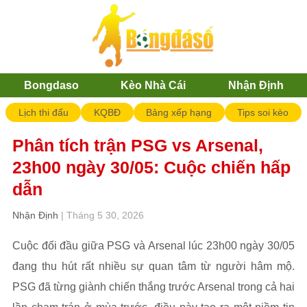
Bongdaso
Kèo Nhà Cái
Nhận Định
Lịch thi đấu
KQBĐ
Bảng xếp hạng
Tips soi kèo
Phân tích trận PSG vs Arsenal,
23h00 ngày 30/05: Cuộc chiến hấp
dẫn
Nhận Định
| Tháng 5 30, 2026
Cuộc đối đầu giữa PSG và Arsenal lúc 23h00 ngày 30/05
đang thu hút rất nhiều sự quan tâm từ người hâm mộ.
PSG đã từng giành chiến thắng trước Arsenal trong cả hai