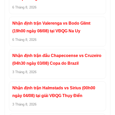
6 Tháng 8, 2026
Nhận định trận Valerenga vs Bodo Glimt
(19h00 ngày 08/08) tại VĐQG Na Uy
6 Tháng 8, 2026
Nhận định trận đấu Chapecoense vs Cruzeiro
(04h30 ngày 03/08) Copa do Brazil
3 Tháng 8, 2026
Nhận định trận Halmstads vs Sirius (00h00
ngày 04/08) tại giải VĐQG Thụy Điển
3 Tháng 8, 2026