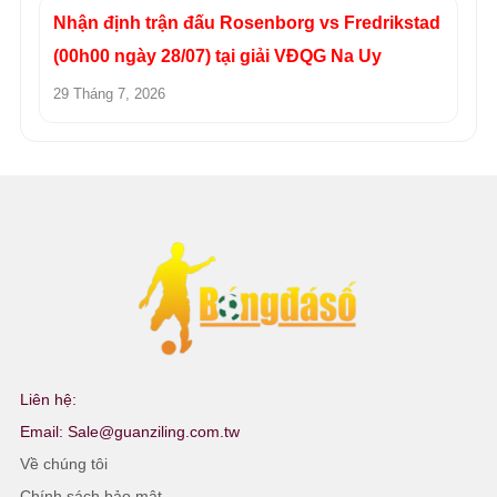
Nhận định trận đấu Rosenborg vs Fredrikstad
(00h00 ngày 28/07) tại giải VĐQG Na Uy
29 Tháng 7, 2026
Liên hệ:
Email:
Sale@guanziling.com.tw
Về chúng tôi
Chính sách bảo mật