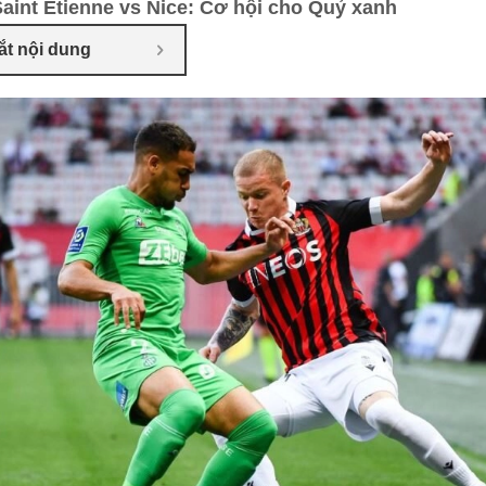
Saint Etienne vs Nice: Cơ hội cho Quỷ xanh
ắt nội dung