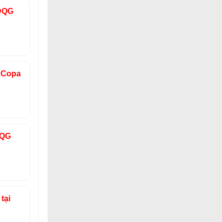
VĐQG
) Copa
ĐQG
tại