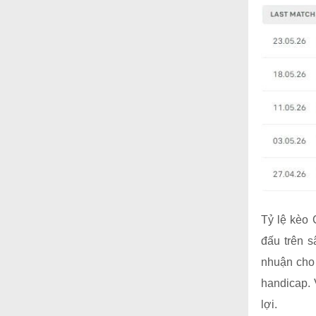
Tỷ lệ kèo 
đấu trên s
nhuận cho 
handicap. 
lợi.