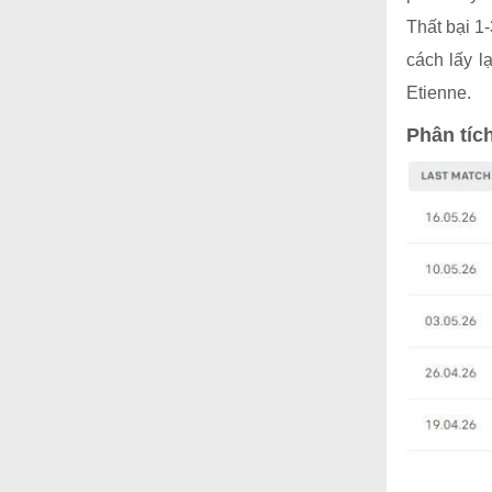
Thất bại 1-
cách lấy l
Etienne.
Phân tíc