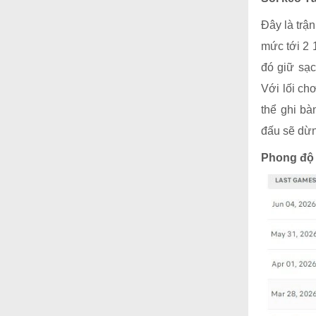
Đây là trậ
mức tới 2 
đó giữ sạc
Với lối ch
thể ghi bà
đấu sẽ dừn
Phong độ 