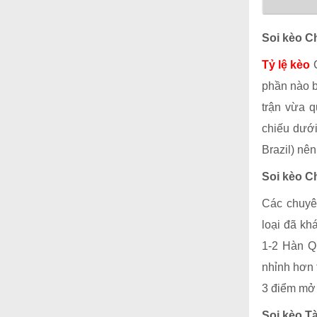
Soi kèo C
Tỷ lệ kèo
C
phần nào b
trận vừa q
chiếu dưới
Brazil) nê
Soi kèo C
Các chuyê
loại đã kh
1-2 Hàn Q
nhỉnh hơn 
3 điểm mở 
Soi kèo T