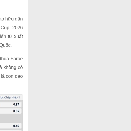
iao hữu gần
 Cup 2026
ến từ xuất
 Quốc.
thua Faroe
và không có
 là con dao