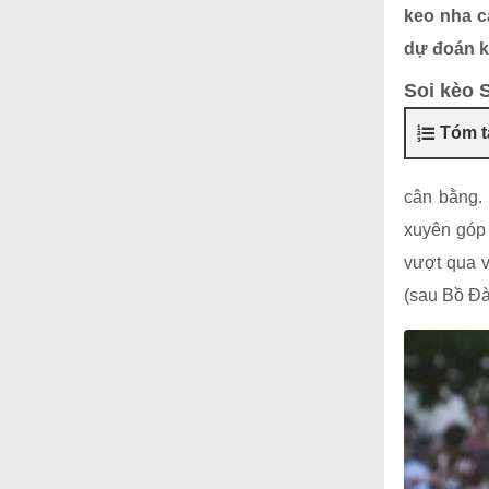
keo nha c
dự đoán k
Soi kèo 
Tóm t
cân bằng.
xuyên góp 
vượt qua v
(sau Bồ Đà