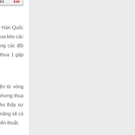
à Hàn Quốc
hua kèo các
ắng các đội
 thua 1 gặp
iện từ vòng
 nhưng thua
ho thấy sự
 năng sẽ có
ến thuật.