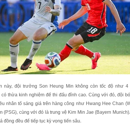
lần này, đội trưởng Son Heung Min không còn tốc độ như 4
có thừa kinh nghiệm để thi đấu đỉnh cao. Cùng với đó, đội b
iều nhân tố sáng giá trên hàng công như Hwang Hee Chan (W
n (PSG), cùng với đó là trung vệ Kim Min Jae (Bayern Munich)
á đồng đều để tiếp tục kỳ vọng tiến sâu.