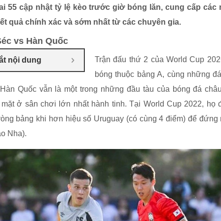
ai 55 cập nhật tỷ lệ kèo trước giờ bóng lăn, cung cấp các 
ết quả chính xác và sớm nhất từ các chuyên gia.
Séc vs Hàn Quốc
Trận đấu thứ 2 của World Cup 202
ắt nội dung
bóng thuộc bảng A, cùng những đá
 Hàn Quốc vẫn là một trong những đầu tàu của bóng đá châ
mặt ở sân chơi lớn nhất hành tinh. Tại World Cup 2022, họ 
òng bảng khi hơn hiệu số Uruguay (có cùng 4 điểm) để đứng
o Nha).