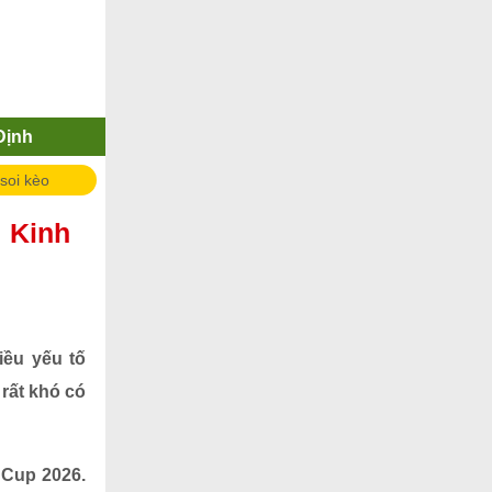
Định
 soi kèo
: Kinh
iều yếu tố
rất khó có
 Cup 2026.