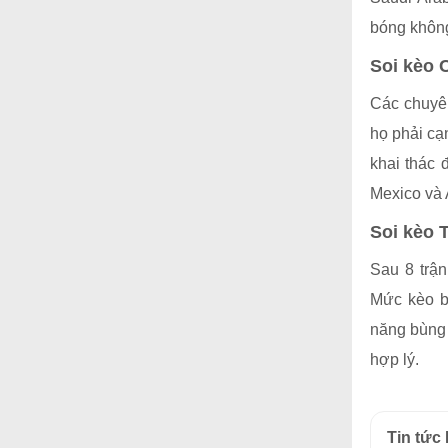
bóng không
Soi kèo 
Các chuyên
họ phải cạ
khai thác 
Mexico và 
Soi kèo 
Sau 8 trận
Mức kèo bà
năng bùng 
hợp lý.
Tin tức