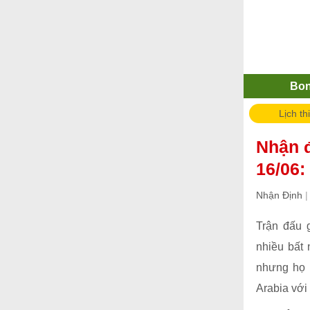
Bo
Lịch th
Nhận đ
16/06:
Nhận Định
|
Trận đấu 
nhiều bất 
nhưng họ 
Arabia vớ