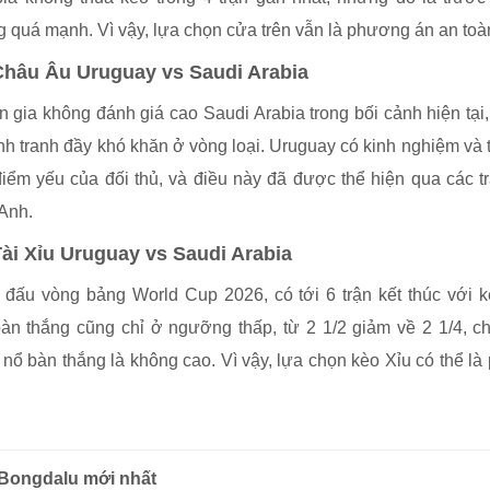
 quá mạnh. Vì vậy, lựa chọn cửa trên vẫn là phương án an toà
Châu Âu Uruguay vs Saudi Arabia
 gia không đánh giá cao Saudi Arabia trong bối cảnh hiện tại, 
nh tranh đầy khó khăn ở vòng loại. Uruguay có kinh nghiệm và 
điểm yếu của đối thủ, và điều này đã được thể hiện qua các t
Anh.
Tài Xỉu Uruguay vs Saudi Arabia
 đấu vòng bảng World Cup 2026, có tới 6 trận kết thúc với k
n thắng cũng chỉ ở ngưỡng thấp, từ 2 1/2 giảm về 2 1/4, c
nổ bàn thắng là không cao. Vì vậy, lựa chọn kèo Xỉu có thể l
 Bongdalu mới nhất