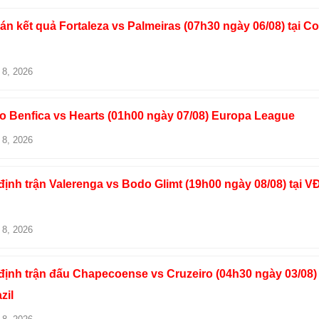
n kết quả Fortaleza vs Palmeiras (07h30 ngày 06/08) tại C
 8, 2026
o Benfica vs Hearts (01h00 ngày 07/08) Europa League
 8, 2026
ịnh trận Valerenga vs Bodo Glimt (19h00 ngày 08/08) tại 
 8, 2026
định trận đấu Chapecoense vs Cruzeiro (04h30 ngày 03/08
zil