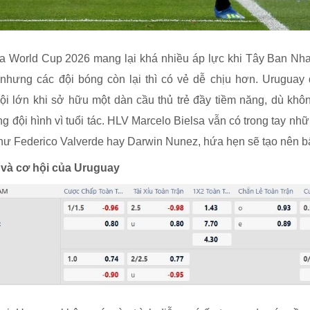
 World Cup 2026 mang lại khá nhiều áp lực khi Tây Ban Nha
 nhưng các đội bóng còn lại thì có vẻ dễ chịu hơn. Uruguay
ội lớn khi sở hữu một dàn cầu thủ trẻ đầy tiềm năng, dù khô
ng đội hình vì tuổi tác. HLV Marcelo Bielsa vẫn có trong tay nhữ
hư Federico Valverde hay Darwin Nunez, hứa hẹn sẽ tạo nên b
và cơ hội của Uruguay