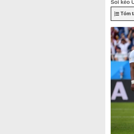
Soi kèo 
Tóm t