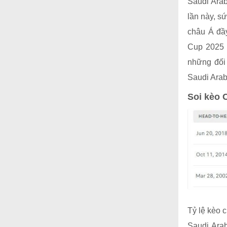
Saudi Arab
lần này, s
châu Á đầy
Cup 2025 
những đối 
Saudi Arab
Soi kèo 
Tỷ lệ kèo 
Saudi Arab