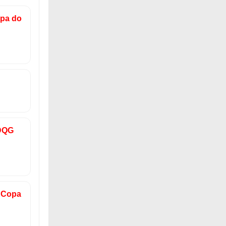
opa do
VĐQG
) Copa