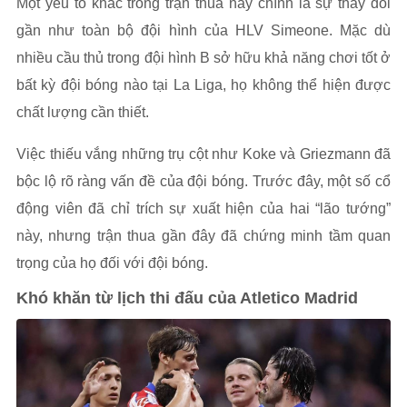
Một yếu tố khác trong trận thua này chính là sự thay đổi
gần như toàn bộ đội hình của HLV Simeone. Mặc dù
nhiều cầu thủ trong đội hình B sở hữu khả năng chơi tốt ở
bất kỳ đội bóng nào tại La Liga, họ không thể hiện được
chất lượng cần thiết.
Việc thiếu vắng những trụ cột như Koke và Griezmann đã
bộc lộ rõ ràng vấn đề của đội bóng. Trước đây, một số cổ
động viên đã chỉ trích sự xuất hiện của hai “lão tướng”
này, nhưng trận thua gần đây đã chứng minh tầm quan
trọng của họ đối với đội bóng.
Khó khăn từ lịch thi đấu của Atletico Madrid