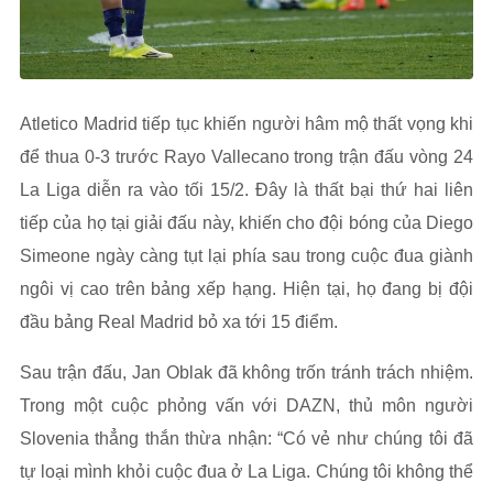
Atletico Madrid tiếp tục khiến người hâm mộ thất vọng khi
để thua 0-3 trước Rayo Vallecano trong trận đấu vòng 24
La Liga diễn ra vào tối 15/2. Đây là thất bại thứ hai liên
tiếp của họ tại giải đấu này, khiến cho đội bóng của Diego
Simeone ngày càng tụt lại phía sau trong cuộc đua giành
ngôi vị cao trên bảng xếp hạng. Hiện tại, họ đang bị đội
đầu bảng Real Madrid bỏ xa tới 15 điểm.
Sau trận đấu, Jan Oblak đã không trốn tránh trách nhiệm.
Trong một cuộc phỏng vấn với DAZN, thủ môn người
Slovenia thẳng thắn thừa nhận: “Có vẻ như chúng tôi đã
tự loại mình khỏi cuộc đua ở La Liga. Chúng tôi không thể