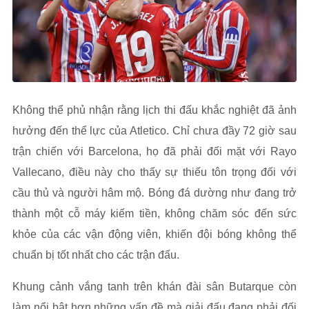
Không thể phủ nhận rằng lịch thi đấu khắc nghiệt đã ảnh
hưởng đến thể lực của Atletico. Chỉ chưa đầy 72 giờ sau
trận chiến với Barcelona, họ đã phải đối mặt với Rayo
Vallecano, điều này cho thấy sự thiếu tôn trọng đối với
cầu thủ và người hâm mộ. Bóng đá dường như đang trở
thành một cỗ máy kiếm tiền, không chăm sóc đến sức
khỏe của các vận động viên, khiến đội bóng không thể
chuẩn bị tốt nhất cho các trận đấu.
Khung cảnh vắng tanh trên khán đài sân Butarque còn
làm nổi bật hơn những vấn đề mà giải đấu đang phải đối