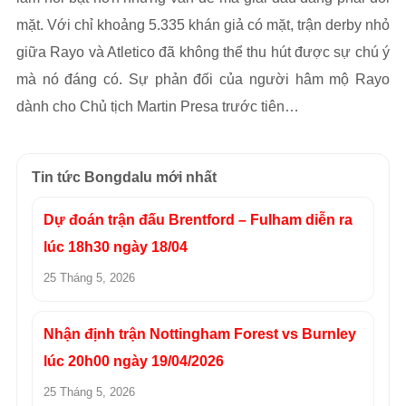
mặt. Với chỉ khoảng 5.335 khán giả có mặt, trận derby nhỏ
giữa Rayo và Atletico đã không thể thu hút được sự chú ý
mà nó đáng có. Sự phản đối của người hâm mộ Rayo
dành cho Chủ tịch Martin Presa trước tiên…
Tin tức Bongdalu mới nhất
Dự đoán trận đấu Brentford – Fulham diễn ra
lúc 18h30 ngày 18/04
25 Tháng 5, 2026
Nhận định trận Nottingham Forest vs Burnley
lúc 20h00 ngày 19/04/2026
25 Tháng 5, 2026