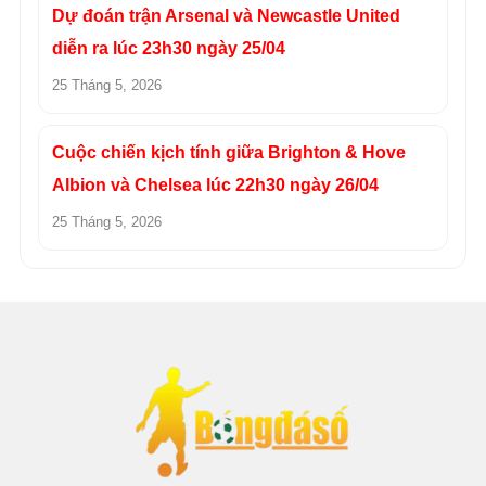
Dự đoán trận Arsenal và Newcastle United
diễn ra lúc 23h30 ngày 25/04
25 Tháng 5, 2026
Cuộc chiến kịch tính giữa Brighton & Hove
Albion và Chelsea lúc 22h30 ngày 26/04
25 Tháng 5, 2026