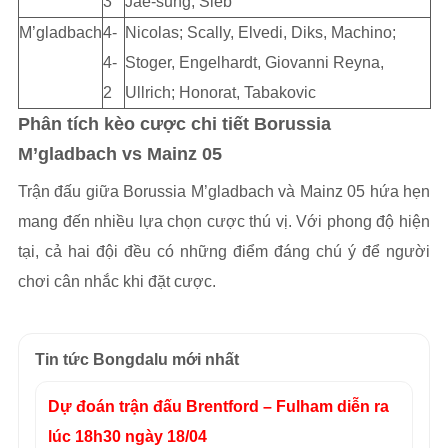
3
Jae-sung, Sieb
M’gladbach
4-
Nicolas; Scally, Elvedi, Diks, Machino;
4-
Stoger, Engelhardt, Giovanni Reyna,
2
Ullrich; Honorat, Tabakovic
Phân tích kèo cược chi tiết Borussia
M’gladbach vs Mainz 05
Trận đấu giữa Borussia M’gladbach và Mainz 05 hứa hẹn
mang đến nhiều lựa chọn cược thú vị. Với phong độ hiện
tại, cả hai đội đều có những điểm đáng chú ý để người
chơi cân nhắc khi đặt cược.
Tin tức Bongdalu mới nhất
Dự đoán trận đấu Brentford – Fulham diễn ra
lúc 18h30 ngày 18/04