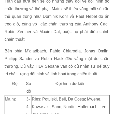
Trận đấu hứa hẹn sẽ có những thay đổi về đội hình do
chấn thương và thẻ phạt. Mainz sẽ thiếu vắng một số cầu
thủ quan trọng như Dominik Kohr và Paul Nebel do án
treo giò, cùng với các chấn thương của Anthony Caci,
Robin Zentner và Maxim Dal, buộc họ phải điều chỉnh
chiến thuật.
Bên phía M’gladbach, Fabio Chiarodia, Jonas Omlin,
Philipp Sander và Robin Hack đều vắng mặt do chấn
thương. Dù vậy, HLV Seoane vẫn có đủ nhân sự để duy
trì chất lượng đội hình và linh hoạt trong chiến thuật.
Đội
Sơ
Đội hình dự kiến
đồ
Mainz
3-
Ries; Potulski, Bell, Da Costa; Mwene,
4-
Kawasaki, Sano, Nordin; Hollerbach, Lee