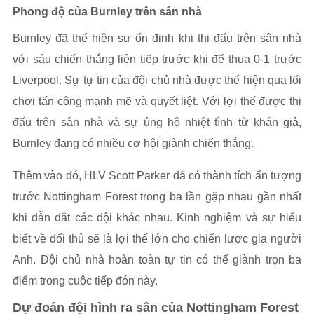
Phong độ của Burnley trên sân nhà
Burnley đã thể hiện sự ổn định khi thi đấu trên sân nhà
với sáu chiến thắng liên tiếp trước khi để thua 0-1 trước
Liverpool. Sự tự tin của đội chủ nhà được thể hiện qua lối
chơi tấn công mạnh mẽ và quyết liệt. Với lợi thế được thi
đấu trên sân nhà và sự ủng hộ nhiệt tình từ khán giả,
Burnley đang có nhiều cơ hội giành chiến thắng.
Thêm vào đó, HLV Scott Parker đã có thành tích ấn tượng
trước Nottingham Forest trong ba lần gặp nhau gần nhất
khi dẫn dắt các đội khác nhau. Kinh nghiệm và sự hiểu
biết về đối thủ sẽ là lợi thế lớn cho chiến lược gia người
Anh. Đội chủ nhà hoàn toàn tự tin có thể giành trọn ba
điểm trong cuộc tiếp đón này.
Dự đoán đội hình ra sân của Nottingham Forest