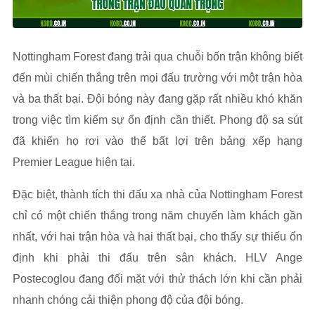
Nottingham Forest đang trải qua chuỗi bốn trận không biết
đến mùi chiến thắng trên mọi đấu trường với một trận hòa
và ba thất bại. Đội bóng này đang gặp rất nhiều khó khăn
trong việc tìm kiếm sự ổn định cần thiết. Phong độ sa sút
đã khiến họ rơi vào thế bất lợi trên bảng xếp hạng
Premier League hiện tại.
Đặc biệt, thành tích thi đấu xa nhà của Nottingham Forest
chỉ có một chiến thắng trong năm chuyến làm khách gần
nhất, với hai trận hòa và hai thất bại, cho thấy sự thiếu ổn
định khi phải thi đấu trên sân khách. HLV Ange
Postecoglou đang đối mặt với thử thách lớn khi cần phải
nhanh chóng cải thiện phong độ của đội bóng.