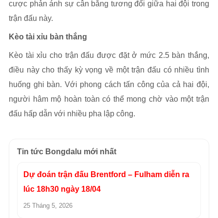
cược phản ánh sự cân bằng tương đối giữa hai đội trong
trận đấu này.
Kèo tài xỉu bàn thắng
Kèo tài xỉu cho trận đấu được đặt ở mức 2.5 bàn thắng,
điều này cho thấy kỳ vọng về một trận đấu có nhiều tình
huống ghi bàn. Với phong cách tấn công của cả hai đội,
người hâm mộ hoàn toàn có thể mong chờ vào một trận
đấu hấp dẫn với nhiều pha lập công.
Tin tức Bongdalu mới nhất
Dự đoán trận đấu Brentford – Fulham diễn ra
lúc 18h30 ngày 18/04
25 Tháng 5, 2026