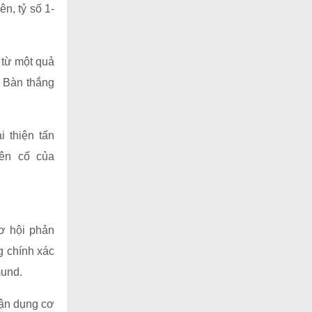
ên, tỷ số 1-
, từ một quả
. Bàn thắng
i thiện tấn
iên cố của
cơ hội phản
g chính xác
mund.
tận dụng cơ