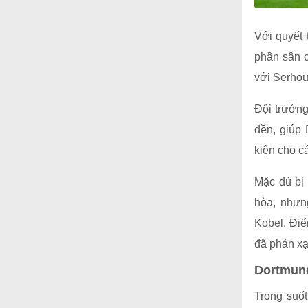
Với quyết 
phần sân c
với Serhou
Đội trưởng
đền, giúp 
kiện cho cá
Mặc dù bị 
hòa, nhưn
Kobel. Điể
đã phản xạ
Dortmund
Trong suốt