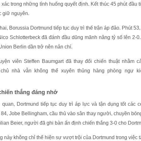
 xác trong những tình huống quyết định. Kết thúc 45 phút đầu ti
 giữ nguyên.
ai, Borussia Dortmund tiếp tục duy trì thế trận áp đảo. Phút 53
Nico Schlotterbeck đã đánh đầu dũng mãnh nâng tỷ số lên 2-0
Union Berlin dần trở nên nản chí.
yện viên Steffen Baumgart đã thay đổi chiến thuật nhằm cả
 chủ nhà vẫn không thể xuyên thủng hàng phòng ngự k
chiến thắng đáng nhớ
quan, Dortmund tiếp tục duy trì áp lực và tận dụng tốt các 
 84, Jobe Bellingham, cầu thủ vào sân thay người, chuyền bón
lian Beier, người đã ghi bàn ấn định chiến thắng 3-0 cho Dort
g này không chỉ thể hiện sự vượt trội của Dortmund trong việc 