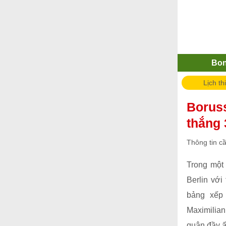
Bo
Lịch th
Boruss
thắng 
Thông tin c
Trong một
Berlin với
bảng xếp
Maximilia
quân đầy ấ