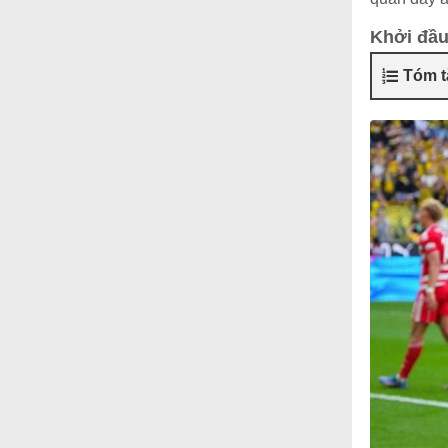
Khởi đầ
Tóm t