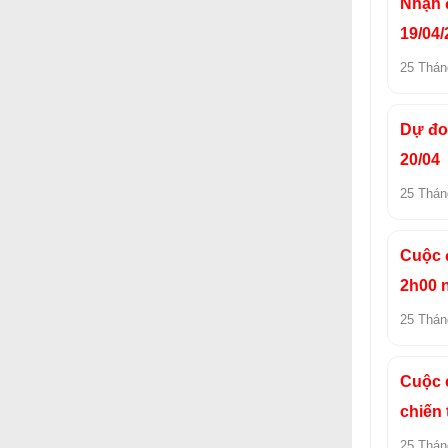
Nhận đ
19/04/
25 Thán
Dự đo
20/04
25 Thán
Cuộc đ
2h00 
25 Thán
Cuộc c
chiến
25 Thán