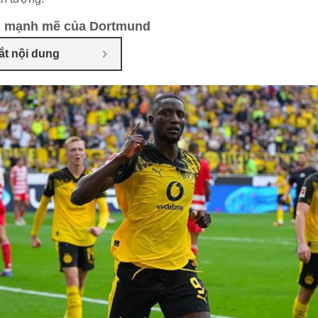
u mạnh mẽ của Dortmund
ắt nội dung