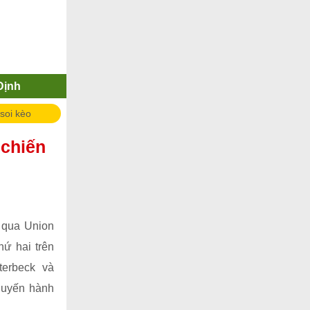
Định
 soi kèo
 chiến
 qua Union
hứ hai trên
erbeck và
huyến hành