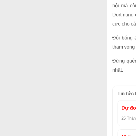
hội mà cò
Dortmund c
cực cho cá
Đội bóng 
tham vọng 
Đừng quên
nhất.
Tin tức
Dự đoá
25 Thán