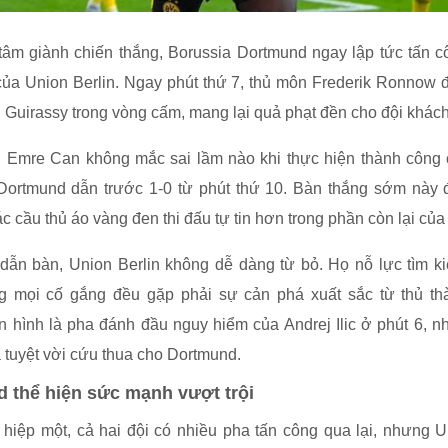
tâm giành chiến thắng, Borussia Dortmund ngay lập tức tấn 
ủa Union Berlin. Ngay phút thứ 7, thủ môn Frederik Ronnow 
 Guirassy trong vòng cấm, mang lại quả phạt đền cho đội khách
 Emre Can không mắc sai lầm nào khi thực hiện thành công 
Dortmund dẫn trước 1-0 từ phút thứ 10. Bàn thắng sớm này 
c cầu thủ áo vàng đen thi đấu tự tin hơn trong phần còn lại của
dẫn bàn, Union Berlin không dễ dàng từ bỏ. Họ nỗ lực tìm 
g mọi cố gắng đều gặp phải sự cản phá xuất sắc từ thủ th
n hình là pha đánh đầu nguy hiểm của Andrej Ilic ở phút 6, 
 tuyệt vời cứu thua cho Dortmund.
 thể hiện sức mạnh vượt trội
 hiệp một, cả hai đội có nhiều pha tấn công qua lại, nhưng U