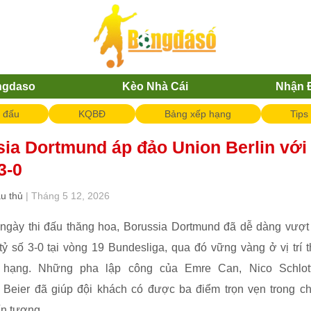
ngdaso
Kèo Nhà Cái
Nhận 
i đấu
KQBĐ
Bảng xếp hạng
Tips
ia Dortmund áp đảo Union Berlin với
3-0
ầu thủ
| Tháng 5 12, 2026
 ngày thi đấu thăng hoa, Borussia Dortmund đã dễ dàng vượt
 tỷ số 3-0 tại vòng 19 Bundesliga, qua đó vững vàng ở vị trí t
 hạng. Những pha lập công của Emre Can, Nico Schlott
n Beier đã giúp đội khách có được ba điểm trọn vẹn trong c
n tượng.