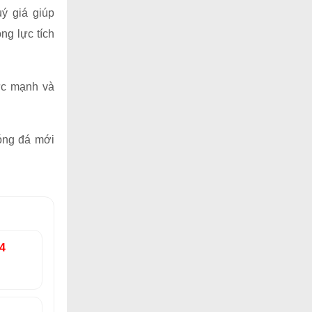
ý giá giúp
ng lực tích
ức mạnh và
óng đá mới
04