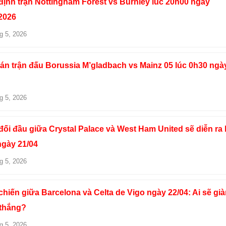
ịnh trận Nottingham Forest vs Burnley lúc 20h00 ngày
2026
g 5, 2026
án trận đấu Borussia M’gladbach vs Mainz 05 lúc 0h30 ngà
g 5, 2026
ối đầu giữa Crystal Palace và West Ham United sẽ diễn ra 
ngày 21/04
g 5, 2026
hiến giữa Barcelona và Celta de Vigo ngày 22/04: Ai sẽ gi
 thắng?
g 5, 2026