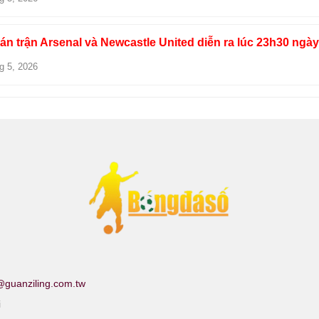
n trận Arsenal và Newcastle United diễn ra lúc 23h30 ngày
g 5, 2026
@guanziling.com.tw
i