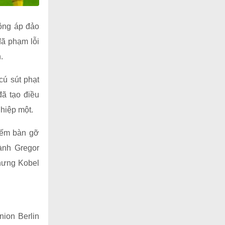
công áp đảo
đã phạm lỗi
.
cú sút phạt
đã tạo điều
 hiệp một.
kiếm bàn gỡ
ành Gregor
nhưng Kobel
nion Berlin