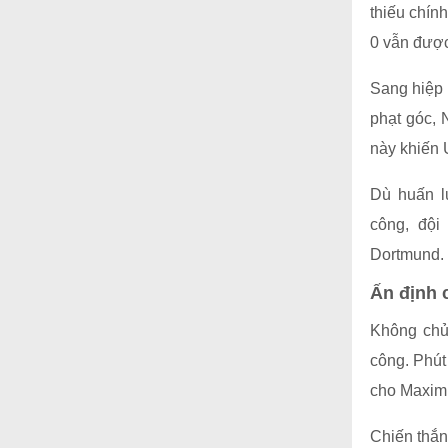
thiếu chính
0 vẫn được
Sang hiệp h
phạt góc, 
này khiến 
Dù huấn lu
công, đội
Dortmund.
Ấn định 
Không chủ 
công. Phút
cho Maximi
Chiến thắn