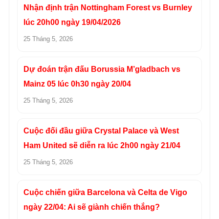
Nhận định trận Nottingham Forest vs Burnley
lúc 20h00 ngày 19/04/2026
25 Tháng 5, 2026
Dự đoán trận đấu Borussia M’gladbach vs
Mainz 05 lúc 0h30 ngày 20/04
25 Tháng 5, 2026
Cuộc đối đầu giữa Crystal Palace và West
Ham United sẽ diễn ra lúc 2h00 ngày 21/04
25 Tháng 5, 2026
Cuộc chiến giữa Barcelona và Celta de Vigo
ngày 22/04: Ai sẽ giành chiến thắng?