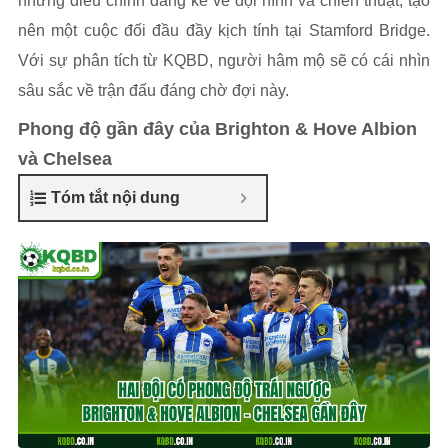
những điều chỉnh đáng kể về đội hình và chiến thuật, tạo
nên một cuộc đối đầu đầy kịch tính tại Stamford Bridge.
Với sự phân tích từ KQBD, người hâm mộ sẽ có cái nhìn
sâu sắc về trận đấu đáng chờ đợi này.
Phong độ gần đây của Brighton & Hove Albion
và Chelsea
Tóm tắt nội dung