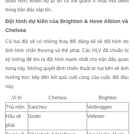
đoán hơn, khiến họ tự tin có thể giành ít nhất một điểm
trong trận đấu sắp tới.
Đội hình dự kiến của Brighton & Hove Albion và
Chelsea
Cả hai đội sẽ có những thay đổi đáng kể về đội hình do
tình hình chấn thương và thẻ phạt. Các HLV đã chuẩn bị
kỹ lưỡng để tìm ra đội hình mạnh nhất cho trận đấu quan
trọng này. Những quyết định chiến thuật từ hai bên sẽ ảnh
hưởng trực tiếp đến kết quả cuối cùng của cuộc đối đầu
này.
Vị trí
Chelsea
Brighton
Thủ môn
Sanchez
Verbruggen
Hậu vệ
Gusto
Veltman
phải