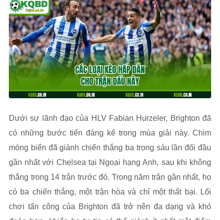
Dưới sự lãnh đạo của HLV Fabian Hurzeler, Brighton đã
có những bước tiến đáng kể trong mùa giải này. Chim
mòng biển đã giành chiến thắng ba trong sáu lần đối đầu
gần nhất với Chelsea tại Ngoại hạng Anh, sau khi không
thắng trong 14 trận trước đó. Trong năm trận gần nhất, họ
có ba chiến thắng, một trận hòa và chỉ một thất bại. Lối
chơi tấn công của Brighton đã trở nên đa dạng và khó