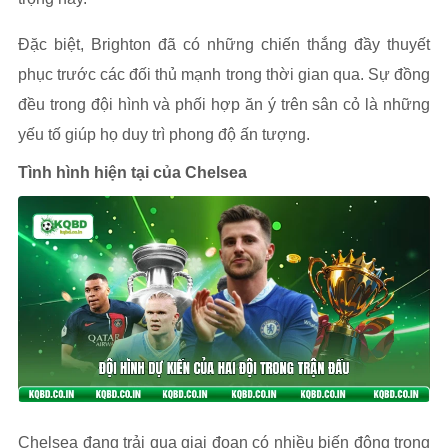
Đặc biệt, Brighton đã có những chiến thắng đầy thuyết
phục trước các đối thủ mạnh trong thời gian qua. Sự đồng
đều trong đội hình và phối hợp ăn ý trên sân cỏ là những
yếu tố giúp họ duy trì phong độ ấn tượng.
Tình hình hiện tại của Chelsea
Chelsea đang trải qua giai đoạn có nhiều biến động trong