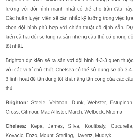
lưỡng với đội hình mạnh nhất có thể cho trận đấu này.
Các huấn luyện viên sẽ cân nhắc kỹ lưỡng trong việc lựa
chọn đội hình phù hợp với chiến thuật đã định sẵn. Dự
kiến cả hai đội sẽ tung ra sân những cầu thủ có phong độ
tốt nhất.
Brighton dự kiến sẽ ra sân với đội hình 4-3-3 quen thuộc
với các vị trí chủ chốt. Chelsea có thể sử dụng sơ đồ 3-4-
3 linh hoạt để tận dụng tốt khả năng tấn công của các cầu
thủ.
Brighton:
Steele, Veltman, Dunk, Webster, Estupinan,
Gross, Gilmour, Mac Allister, March, Welbeck, Mitoma
Chelsea:
Kepa, James, Silva, Koulibaly, Cucurella,
Kovacic, Enzo, Mount, Sterling, Havertz, Mudryk