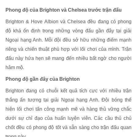
Phong độ của Brighton và Chelsea trước trận đấu
Brighton & Hove Albion và Chelsea đều đang có phong
độ khá ổn định trong những vòng đấu gần đây tại giải
Ngoại hạng Anh. Mỗi đội đều sở hữu những điểm mạnh
riêng và chiến thuật phù hợp với lối chơi của mình. Trận
đấu này hứa hẹn sẽ mang đến nhiều bất ngờ cho người
hâm mộ.
Phong độ gần đây của Brighton
Brighton đang có chuỗi kết quả tích cực với nhiều trận
thắng ấn tượng tại giải Ngoại hạng Anh. Đội bóng thể
hiện lối chơi tấn công mạnh mẽ và hàng thủ vững chắc
dưới sự chỉ đạo của huấn luyện viên. Các cầu thủ chủ
chốt đều có phong độ tốt và sẵn sàng cho trận đấu quan
trọng này.