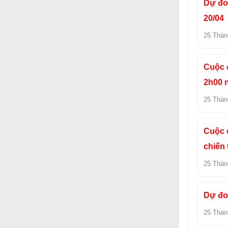
Dự đo
20/04
25 Thán
Cuộc đ
2h00 
25 Thán
Cuộc c
chiến
25 Thán
Dự đoá
25 Thán