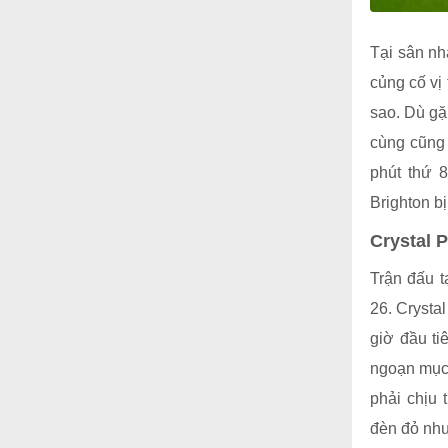
Tại sân nh
củng cố vị
sao. Dù gặ
cùng cũng 
phút thứ 8
Brighton bị
Crystal 
Trận đấu t
26. Crysta
giờ đầu ti
ngoạn mục 
phải chịu 
đèn đỏ như