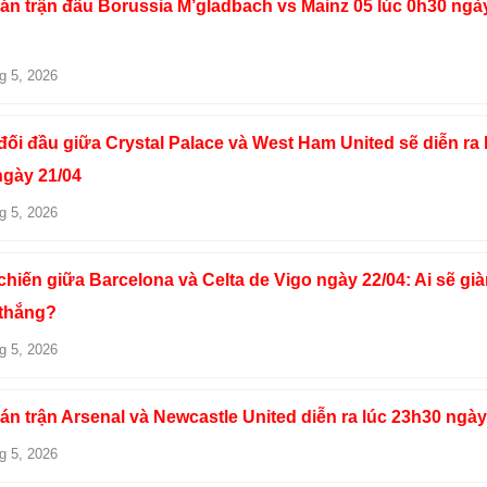
án trận đấu Borussia M’gladbach vs Mainz 05 lúc 0h30 ngà
g 5, 2026
ối đầu giữa Crystal Palace và West Ham United sẽ diễn ra 
ngày 21/04
g 5, 2026
hiến giữa Barcelona và Celta de Vigo ngày 22/04: Ai sẽ gi
 thắng?
g 5, 2026
n trận Arsenal và Newcastle United diễn ra lúc 23h30 ngày
g 5, 2026