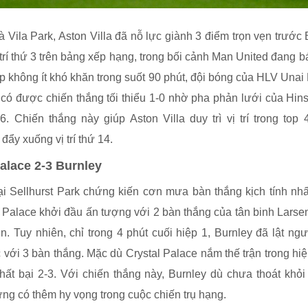
à Vila Park, Aston Villa đã nỗ lực giành 3 điểm trọn vẹn trước 
 trí thứ 3 trên bảng xếp hạng, trong bối cảnh Man United đang b
p không ít khó khăn trong suốt 90 phút, đội bóng của HLV Unai
có được chiến thắng tối thiểu 1-0 nhờ pha phản lưới của Hi
6. Chiến thắng này giúp Aston Villa duy trì vị trí trong top 4
 đẩy xuống vị trí thứ 14.
Palace 2-3 Burnley
ại Sellhurst Park chứng kiến cơn mưa bàn thắng kịch tính nh
l Palace khởi đầu ấn tượng với 2 bàn thắng của tân binh Larse
ên. Tuy nhiên, chỉ trong 4 phút cuối hiệp 1, Burnley đã lật ngư
với 3 bàn thắng. Mặc dù Crystal Palace nắm thế trận trong hiệ
thất bại 2-3. Với chiến thắng này, Burnley dù chưa thoát kh
ng có thêm hy vọng trong cuộc chiến trụ hạng.