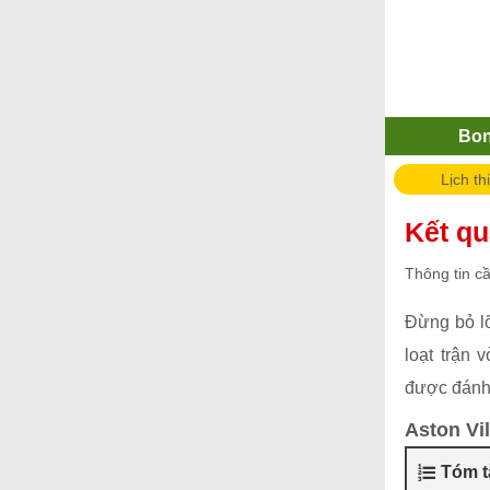
Bo
Lịch th
Kết qu
Thông tin c
Đừng bỏ lỡ
loạt trận
được đánh 
Aston Vil
Tóm t