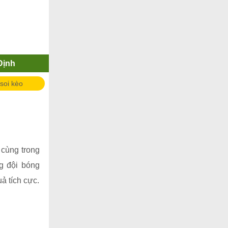
Định
 soi kèo
 cùng trong
g đội bóng
ả tích cực.