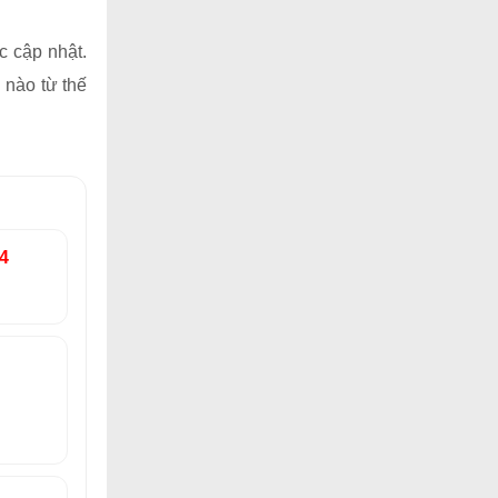
c cập nhật.
 nào từ thế
04