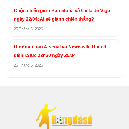
Cuộc chiến giữa Barcelona và Celta de Vigo
ngày 22/04: Ai sẽ giành chiến thắng?
25 Tháng 5, 2026
Dự đoán trận Arsenal và Newcastle United
diễn ra lúc 23h30 ngày 25/04
25 Tháng 5, 2026