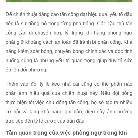
Để chiến thuật dâng cao tấn công đạt hiệu quả, yếu tố đầu
tiên là sự đồng bộ trong từng pha bóng. Các cầu thủ tấn
công cần di chuyển hợp lý, trong khi hàng phòng ngự
phải giữ khoảng cách an toàn để tránh bị phản công. Khả
năng kiểm soát bóng, chuyền bóng chính xác và đọc tình
huống cũng là những yếu tố quan trọng giúp duy trì sức
ép lên đối phương.
Thêm vào đó, tỷ lệ kèo nhà cái cũng có thể phần nào
phản ánh hiệu quả của chiến thuật này. Nếu đội bóng
thực hiện tốt việc chủ động tấn công, họ sẽ tạo ra nhiều
cơ hội và tăng khả năng ghi bàn, điều này ảnh hưởng
trực tiếp đến tỷ lệ cược của trận đấu.
Tầm quan trọng của việc phòng ngự trong khi