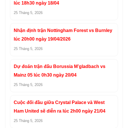
lúc 18h30 ngày 18/04
25 Tháng 5, 2026
Nhận định trận Nottingham Forest vs Burnley
lúc 20h00 ngày 19/04/2026
25 Tháng 5, 2026
Dự đoán trận đấu Borussia M’gladbach vs
Mainz 05 lúc 0h30 ngày 20/04
25 Tháng 5, 2026
Cuộc đối đầu giữa Crystal Palace và West
Ham United sẽ diễn ra lúc 2h00 ngày 21/04
25 Tháng 5, 2026