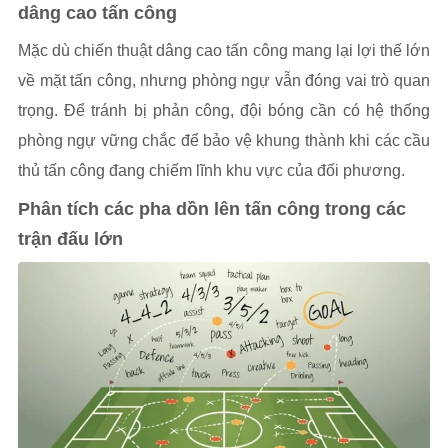
dâng cao tấn công
Mặc dù chiến thuật dâng cao tấn công mang lại lợi thế lớn
về mặt tấn công, nhưng phòng ngự vẫn đóng vai trò quan
trọng. Để tránh bị phản công, đội bóng cần có hệ thống
phòng ngự vững chắc để bảo vệ khung thành khi các cầu
thủ tấn công đang chiếm lĩnh khu vực của đối phương.
Phân tích các pha dồn lên tấn công trong các
trận đấu lớn