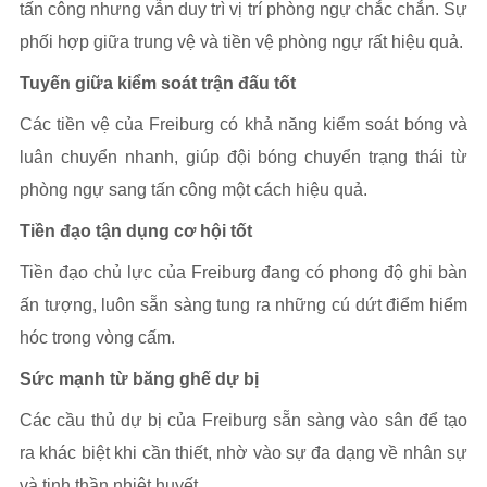
tấn công nhưng vẫn duy trì vị trí phòng ngự chắc chắn. Sự
phối hợp giữa trung vệ và tiền vệ phòng ngự rất hiệu quả.
Tuyến giữa kiểm soát trận đấu tốt
Các tiền vệ của Freiburg có khả năng kiểm soát bóng và
luân chuyển nhanh, giúp đội bóng chuyển trạng thái từ
phòng ngự sang tấn công một cách hiệu quả.
Tiền đạo tận dụng cơ hội tốt
Tiền đạo chủ lực của Freiburg đang có phong độ ghi bàn
ấn tượng, luôn sẵn sàng tung ra những cú dứt điểm hiểm
hóc trong vòng cấm.
Sức mạnh từ băng ghế dự bị
Các cầu thủ dự bị của Freiburg sẵn sàng vào sân để tạo
ra khác biệt khi cần thiết, nhờ vào sự đa dạng về nhân sự
và tinh thần nhiệt huyết.