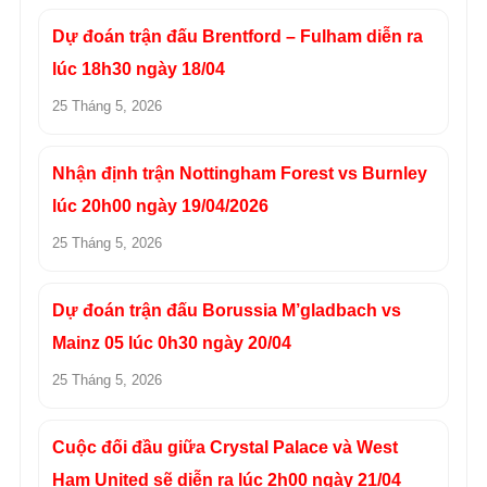
Dự đoán trận đấu Brentford – Fulham diễn ra
lúc 18h30 ngày 18/04
25 Tháng 5, 2026
Nhận định trận Nottingham Forest vs Burnley
lúc 20h00 ngày 19/04/2026
25 Tháng 5, 2026
Dự đoán trận đấu Borussia M’gladbach vs
Mainz 05 lúc 0h30 ngày 20/04
25 Tháng 5, 2026
Cuộc đối đầu giữa Crystal Palace và West
Ham United sẽ diễn ra lúc 2h00 ngày 21/04