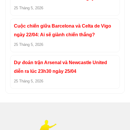
25 Tháng 5, 2026
Cuộc chiến giữa Barcelona và Celta de Vigo
ngày 22/04: Ai sẽ giành chiến thắng?
25 Tháng 5, 2026
Dự đoán trận Arsenal và Newcastle United
diễn ra lúc 23h30 ngày 25/04
25 Tháng 5, 2026