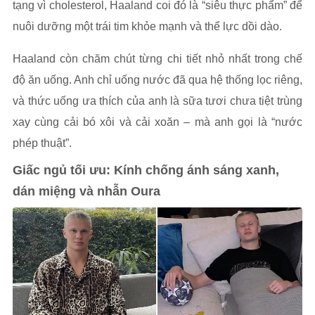
tạng vì cholesterol, Haaland coi đó là “siêu thực phẩm” để
nuôi dưỡng một trái tim khỏe mạnh và thể lực dồi dào.
Haaland còn chăm chút từng chi tiết nhỏ nhất trong chế
độ ăn uống. Anh chỉ uống nước đã qua hệ thống lọc riêng,
và thức uống ưa thích của anh là sữa tươi chưa tiệt trùng
xay cùng cải bó xôi và cải xoăn – mà anh gọi là “nước
phép thuật”.
Giấc ngủ tối ưu: Kính chống ánh sáng xanh,
dán miệng và nhẫn Oura