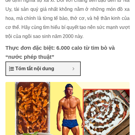
để định nghĩa sự xa xỉ. Đối với chàng tiền đạo đến từ Na
Uy, tài sản quý giá nhất không nằm ở những món đồ xa
hoa, mà chính là từng tế bào, thớ cơ, và hệ thần kinh của
cơ thể. Hãy cùng tìm hiểu bí quyết tạo nên sức mạnh vượt
trội của ngôi sao sinh năm 2000 này.
Thực đơn đặc biệt: 6.000 calo từ tim bò và
“nước phép thuật”
Tóm tắt nội dung