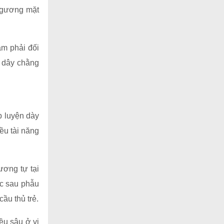
 gương mặt
am phải đối
 dây chằng
p luyện dày
ều tài năng
ương tự tại
ục sau phẫu
ầu thủ trẻ.
ều sâu ở vị