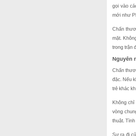
gọi vào c
mới như P
Chấn thươn
mặt. Khôn
trong trận
Nguyên n
Chấn thươn
đặc. Nếu k
trẻ khác k
Không chỉ 
vòng chung
thuật. Tìn
Sự ra đi c