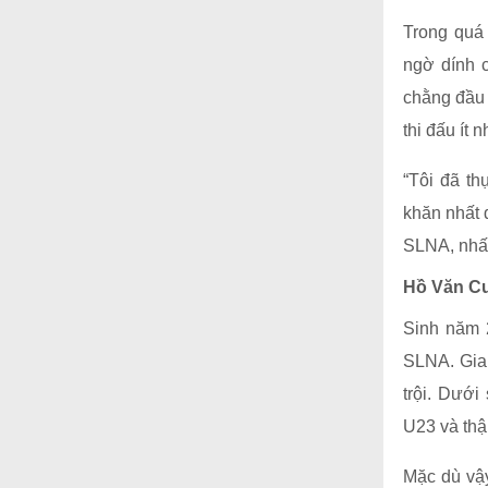
Trong quá
ngờ dính 
chằng đầu 
thi đấu ít 
“Tôi đã th
khăn nhất 
SLNA, nhất
Hồ Văn Cư
Sinh năm 
SLNA. Gia
trội. Dưới
U23 và thậm
Mặc dù vậy