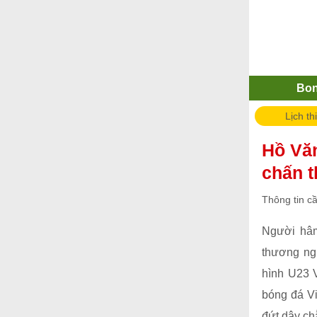
Bo
Lịch th
Hồ Văn
chấn 
Thông tin c
Người hâm
thương ng
hình U23 
bóng đá V
đứt dây ch