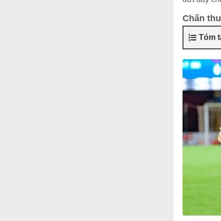
Chấn th
Tóm t