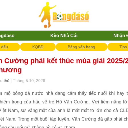
ngdaso
Kèo Nhà Cái
Nhận 
i đấu
KQBĐ
Bảng xếp hạng
Tips
 Cường phải kết thúc mùa giải 2025/2
thương
ầu thủ
| Tháng 5 10, 2026
 mộ bóng đá nước nhà đang cảm thấy tiếc nuối khi hay t
hiêm trọng của hậu vệ trẻ Hồ Văn Cường. Với tiềm năng lớn
Việt Nam, sự vắng mặt của anh là mất mát to lớn cho cả CL
iệt Nam. Trong một buổi tập luyện, Văn Cường đã gặp phải c
ằng đầu gối mà không hề có va chạm.