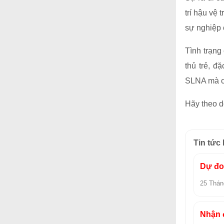
trí hậu vệ
sự nghiệp
Tình trạng
thủ trẻ, đ
SLNA mà cò
Hãy theo d
Tin tức
Dự đoá
25 Thán
Nhận đ