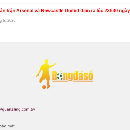
n trận Arsenal và Newcastle United diễn ra lúc 23h30 ngày
g 5, 2026
@guanziling.com.tw
i
 bảo mật