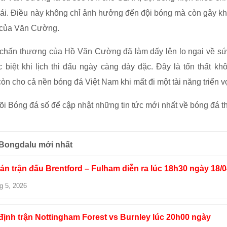
 trái. Điều này không chỉ ảnh hưởng đến đội bóng mà còn gây k
 của Văn Cường.
 chấn thương của Hồ Văn Cường đã làm dấy lên lo ngại về s
ặc biệt khi lịch thi đấu ngày càng dày đặc. Đây là tổn thất kh
n cho cả nền bóng đá Việt Nam khi mất đi một tài năng triển v
õi Bóng đá số để cập nhật những tin tức mới nhất về bóng đá th
 Bongdalu mới nhất
n trận đấu Brentford – Fulham diễn ra lúc 18h30 ngày 18/
g 5, 2026
ịnh trận Nottingham Forest vs Burnley lúc 20h00 ngày