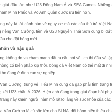
ác giải đấu lớn như U23 Đông Nam Á và SEA Games. Những
hạm Minh Phúc và Võ Anh Quân được ưu tiên hơn.
g này là lời cảnh báo về nguy cơ mà các cầu thủ trẻ Việt N
g riêng Văn Cường, tiền vệ U23 Nguyễn Thái Sơn cũng bị đứt
 đầu cho đội bóng mới.
hân và hậu quả
g không do va chạm mạnh đặt ra câu hỏi về lịch thi đấu và tậ
hông có biện pháp kịp thời, bóng đá Việt Nam có thể mất đi nhi
hi họ đang ở đỉnh cao sự nghiệp.
Văn Cường, trung vệ Hiểu Minh cũng đã gặp phải tình trạng t
 kết U23 châu Á 2026. Hiện anh đang trong giai đoạn hồi ph
h trạng này khiến người hâm mộ rất lo lắng về sức khỏe của các c
ủa Văn Cường là cú sốc lớn cho SLNA, đội bóng hiện thiếu chi