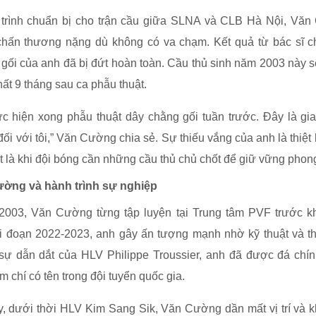
 trình chuẩn bị cho trận cầu giữa SLNA và CLB Hà Nội, Văn
chấn thương nặng dù không có va chạm. Kết quả từ bác sĩ ch
gối của anh đã bị đứt hoàn toàn. Cầu thủ sinh năm 2003 này s
nhất 9 tháng sau ca phẫu thuật.
ực hiện xong phẫu thuật dây chằng gối tuần trước. Đây là gi
đối với tôi,” Văn Cường chia sẻ. Sự thiếu vắng của anh là thiệt 
 là khi đội bóng cần những cầu thủ chủ chốt để giữ vững phon
ờng và hành trình sự nghiệp
2003, Văn Cường từng tập luyện tại Trung tâm PVF trước kh
i đoạn 2022-2023, anh gây ấn tượng mạnh nhờ kỹ thuật và th
 sự dẫn dắt của HLV Philippe Troussier, anh đã được đá chín
 chí có tên trong đội tuyển quốc gia.
, dưới thời HLV Kim Sang Sik, Văn Cường dần mất vị trí và