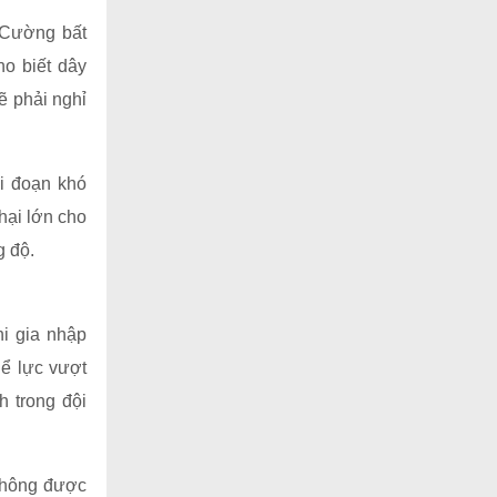
 Cường bất
o biết dây
ẽ phải nghỉ
ai đoạn khó
hại lớn cho
g độ.
i gia nhập
ể lực vượt
h trong đội
 không được