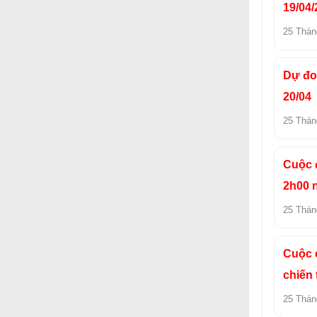
19/04/
25 Thán
Dự đo
20/04
25 Thán
Cuộc đ
2h00 
25 Thán
Cuộc c
chiến
25 Thán