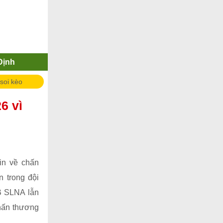
Định
 soi kèo
6 vì
in về chấn
 trong đội
B SLNA lẫn
hấn thương