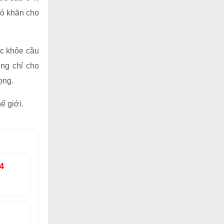
hó khăn cho
ức khỏe cầu
ông chỉ cho
ọng.
ế giới.
04