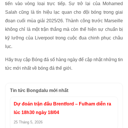
tiến vào vòng loại trực tiếp. Sự trở lại của Mohamed
Salah cũng là tín hiệu lạc quan cho đội bóng trong giai
đoạn cuối mùa giải 2025/26. Thành công trước Marseille
không chỉ là một trận thắng mà còn thể hiện sự chuẩn bị
kỹ lưỡng của Liverpool trong cuộc đua chinh phục châu
lục.
Hãy truy cập Bóng đá số hàng ngày để cập nhật những tin
tức mới nhất về bóng đá thế giới.
Tin tức Bongdalu mới nhất
Dự đoán trận đấu Brentford – Fulham diễn ra
lúc 18h30 ngày 18/04
25 Tháng 5, 2026