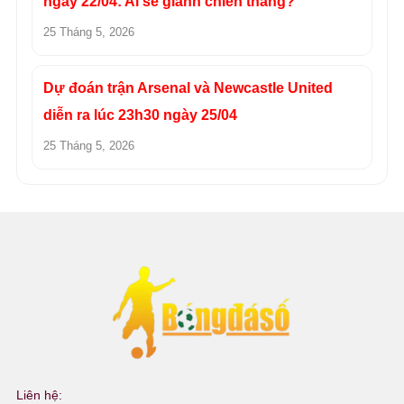
ngày 22/04: Ai sẽ giành chiến thắng?
25 Tháng 5, 2026
Dự đoán trận Arsenal và Newcastle United
diễn ra lúc 23h30 ngày 25/04
25 Tháng 5, 2026
Liên hệ: