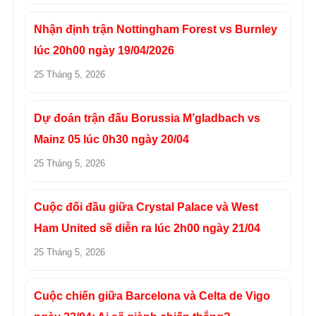
Nhận định trận Nottingham Forest vs Burnley
lúc 20h00 ngày 19/04/2026
25 Tháng 5, 2026
Dự đoán trận đấu Borussia M’gladbach vs
Mainz 05 lúc 0h30 ngày 20/04
25 Tháng 5, 2026
Cuộc đối đầu giữa Crystal Palace và West
Ham United sẽ diễn ra lúc 2h00 ngày 21/04
25 Tháng 5, 2026
Cuộc chiến giữa Barcelona và Celta de Vigo