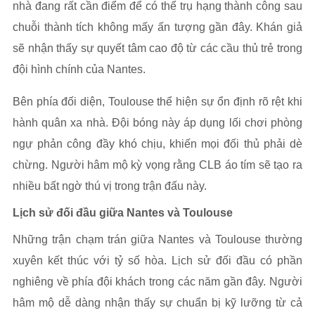
nhà đang rất cần điểm để có thể trụ hạng thành công sau
chuỗi thành tích không mấy ấn tượng gần đây. Khán giả
sẽ nhận thấy sự quyết tâm cao độ từ các cầu thủ trẻ trong
đội hình chính của Nantes.
Bên phía đối diện, Toulouse thể hiện sự ổn định rõ rệt khi
hành quân xa nhà. Đội bóng này áp dụng lối chơi phòng
ngự phản công đầy khó chịu, khiến mọi đối thủ phải dè
chừng. Người hâm mộ kỳ vọng rằng CLB áo tím sẽ tạo ra
nhiều bất ngờ thú vị trong trận đấu này.
Lịch sử đối đầu giữa Nantes và Toulouse
Những trận chạm trán giữa Nantes và Toulouse thường
xuyên kết thúc với tỷ số hòa. Lịch sử đối đầu có phần
nghiêng về phía đội khách trong các năm gần đây. Người
hâm mộ dễ dàng nhận thấy sự chuẩn bị kỹ lưỡng từ cả