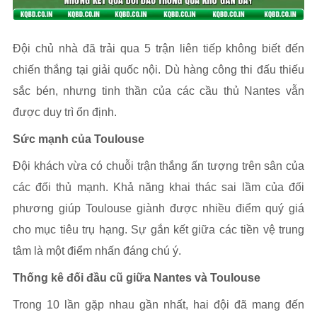
Đội chủ nhà đã trải qua 5 trận liên tiếp không biết đến
chiến thắng tại giải quốc nội. Dù hàng công thi đấu thiếu
sắc bén, nhưng tinh thần của các cầu thủ Nantes vẫn
được duy trì ổn định.
Sức mạnh của Toulouse
Đội khách vừa có chuỗi trận thắng ấn tượng trên sân của
các đối thủ mạnh. Khả năng khai thác sai lầm của đối
phương giúp Toulouse giành được nhiều điểm quý giá
cho mục tiêu trụ hạng. Sự gắn kết giữa các tiền vệ trung
tâm là một điểm nhấn đáng chú ý.
Thống kê đối đầu cũ giữa Nantes và Toulouse
Trong 10 lần gặp nhau gần nhất, hai đội đã mang đến