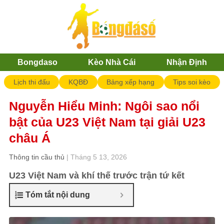
Bongdaso
Kèo Nhà Cái
Nhận Định
Lịch thi đấu
KQBĐ
Bảng xếp hạng
Tips soi kèo
Nguyễn Hiểu Minh: Ngôi sao nổi
bật của U23 Việt Nam tại giải U23
châu Á
Thông tin cầu thủ
| Tháng 5 13, 2026
U23 Việt Nam và khí thế trước trận tứ kết
Tóm tắt nội dung