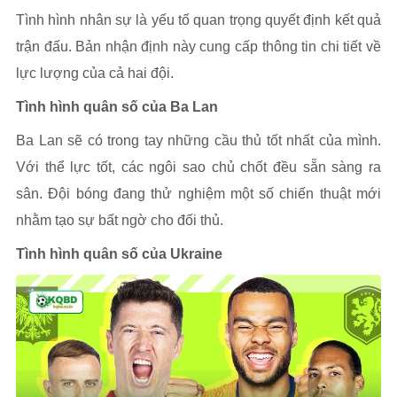
Tình hình nhân sự là yếu tố quan trọng quyết định kết quả
trận đấu. Bản nhận định này cung cấp thông tin chi tiết về
lực lượng của cả hai đội.
Tình hình quân số của Ba Lan
Ba Lan sẽ có trong tay những cầu thủ tốt nhất của mình.
Với thể lực tốt, các ngôi sao chủ chốt đều sẵn sàng ra
sân. Đội bóng đang thử nghiệm một số chiến thuật mới
nhằm tạo sự bất ngờ cho đối thủ.
Tình hình quân số của Ukraine