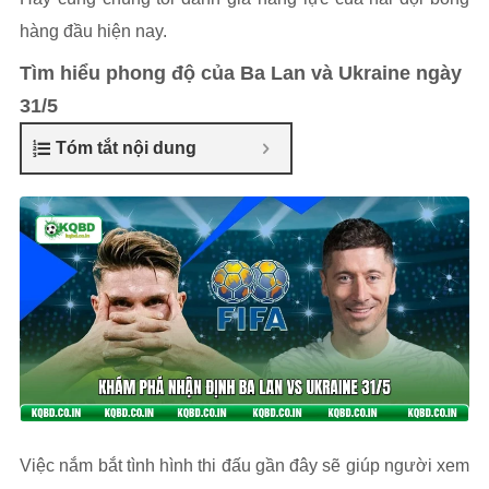
hàng đầu hiện nay.
Tìm hiểu phong độ của Ba Lan và Ukraine ngày
31/5
Tóm tắt nội dung
Việc nắm bắt tình hình thi đấu gần đây sẽ giúp người xem