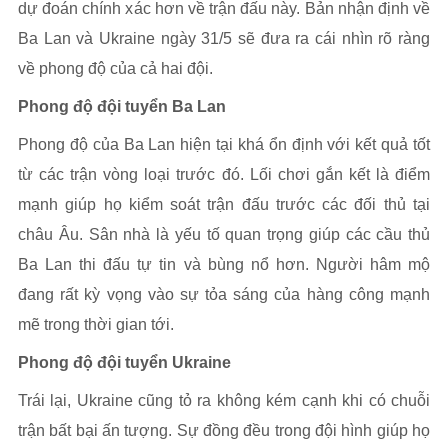
dự đoán chính xác hơn về trận đấu này. Bản nhận định về
Ba Lan và Ukraine ngày 31/5 sẽ đưa ra cái nhìn rõ ràng
về phong độ của cả hai đội.
Phong độ đội tuyển Ba Lan
Phong độ của Ba Lan hiện tại khá ổn định với kết quả tốt
từ các trận vòng loại trước đó. Lối chơi gắn kết là điểm
mạnh giúp họ kiểm soát trận đấu trước các đối thủ tại
châu Âu. Sân nhà là yếu tố quan trọng giúp các cầu thủ
Ba Lan thi đấu tự tin và bùng nổ hơn. Người hâm mộ
đang rất kỳ vọng vào sự tỏa sáng của hàng công mạnh
mẽ trong thời gian tới.
Phong độ đội tuyển Ukraine
Trái lại, Ukraine cũng tỏ ra không kém cạnh khi có chuỗi
trận bất bại ấn tượng. Sự đồng đều trong đội hình giúp họ