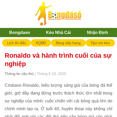
Bongdaso
Kèo Nhà Cái
Nhận Định
Lịch thi đấu
KQBĐ
Bảng xếp hạng
Tips soi kèo
Ronaldo và hành trình cuối của sự
nghiệp
Thông tin cầu thủ
| Tháng 5 10, 2026
Cristiano Ronaldo, biểu tượng sáng giá của bóng đá thế
giới, giờ đây đang đứng trước thách thức lớn nhất trong
sự nghiệp của mình: cuộc chiến với cái bóng quá lớn do
chính mình tạo ra. Ở tuổi 40, huyền thoại này không chỉ
phải đối mặt với các đối thủ trên sân bóng mà còn phải