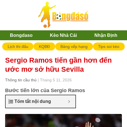
Bongdaso
Kèo Nhà Cái
Nhận Định
Lịch thi đấu
KQBĐ
Bảng xếp hạng
Tips soi kèo
Sergio Ramos tiến gần hơn đến
ước mơ sở hữu Sevilla
Thông tin cầu thủ
| Tháng 5 11, 2026
Bước tiến lớn của Sergio Ramos
Tóm tắt nội dung