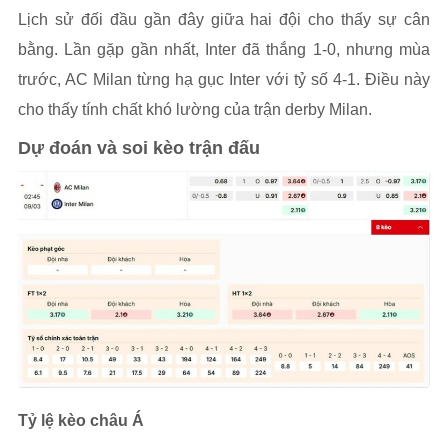
Lịch sử đối đầu gần đây giữa hai đội cho thấy sự cân
bằng. Lần gặp gần nhất, Inter đã thắng 1-0, nhưng mùa
trước, AC Milan từng hạ gục Inter với tỷ số 4-1. Điều này
cho thấy tính chất khó lường của trận derby Milan.
Dự đoán và soi kèo trận đấu
Tỷ lệ kèo châu Á