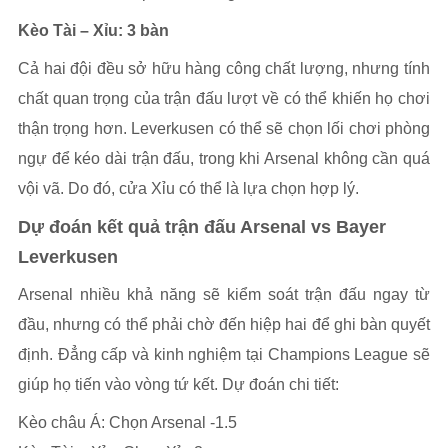
Kèo Tài – Xỉu: 3 bàn
Cả hai đội đều sở hữu hàng công chất lượng, nhưng tính
chất quan trọng của trận đấu lượt về có thể khiến họ chơi
thận trọng hơn. Leverkusen có thể sẽ chọn lối chơi phòng
ngự để kéo dài trận đấu, trong khi Arsenal không cần quá
vội vã. Do đó, cửa Xỉu có thể là lựa chọn hợp lý.
Dự đoán kết quả trận đấu Arsenal vs Bayer
Leverkusen
Arsenal nhiều khả năng sẽ kiểm soát trận đấu ngay từ
đầu, nhưng có thể phải chờ đến hiệp hai để ghi bàn quyết
định. Đẳng cấp và kinh nghiệm tại Champions League sẽ
giúp họ tiến vào vòng tứ kết. Dự đoán chi tiết:
Kèo châu Á: Chọn Arsenal -1.5