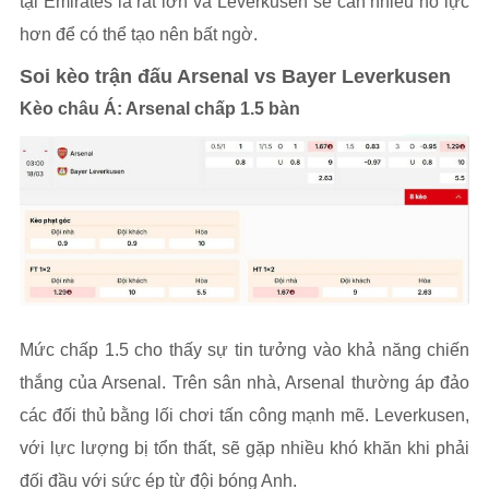
tại Emirates là rất lớn và Leverkusen sẽ cần nhiều nỗ lực
hơn để có thể tạo nên bất ngờ.
Soi kèo trận đấu Arsenal vs Bayer Leverkusen
Kèo châu Á: Arsenal chấp 1.5 bàn
Mức chấp 1.5 cho thấy sự tin tưởng vào khả năng chiến
thắng của Arsenal. Trên sân nhà, Arsenal thường áp đảo
các đối thủ bằng lối chơi tấn công mạnh mẽ. Leverkusen,
với lực lượng bị tổn thất, sẽ gặp nhiều khó khăn khi phải
đối đầu với sức ép từ đội bóng Anh.