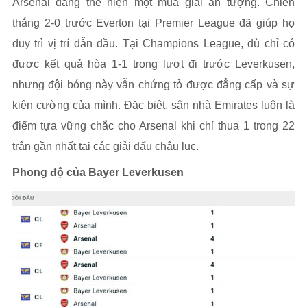
Arsenal đang thể hiện một mùa giải ấn tượng. Chiến
thắng 2-0 trước Everton tại Premier League đã giúp họ
duy trì vị trí dẫn đầu. Tại Champions League, dù chỉ có
được kết quả hòa 1-1 trong lượt đi trước Leverkusen,
nhưng đội bóng này vẫn chứng tỏ được đẳng cấp và sự
kiên cường của mình. Đặc biệt, sân nhà Emirates luôn là
điểm tựa vững chắc cho Arsenal khi chỉ thua 1 trong 22
trận gần nhất tại các giải đấu châu lục.
Phong độ của Bayer Leverkusen