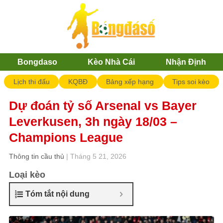
Bongdaso
Kèo Nhà Cái
Nhận Định
Lịch thi đấu
KQBĐ
Bảng xếp hạng
Tips soi kèo
Dự đoán tỷ số Arsenal vs Bayer
Leverkusen, 3h ngày 18/03 –
Champions League
Thông tin cầu thủ
| Tháng 5 21, 2026
Loại kèo
Tóm tắt nội dung