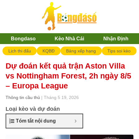
Bongdaso
Kèo Nhà Cái
Nhận Định
Lịch thi đấu
KQBĐ
Bảng xếp hạng
Tips soi kèo
Dự đoán kết quả trận Aston Villa
vs Nottingham Forest, 2h ngày 8/5
– Europa League
Thông tin cầu thủ
| Tháng 5 19, 2026
Loại kèo và dự đoán
Tóm tắt nội dung