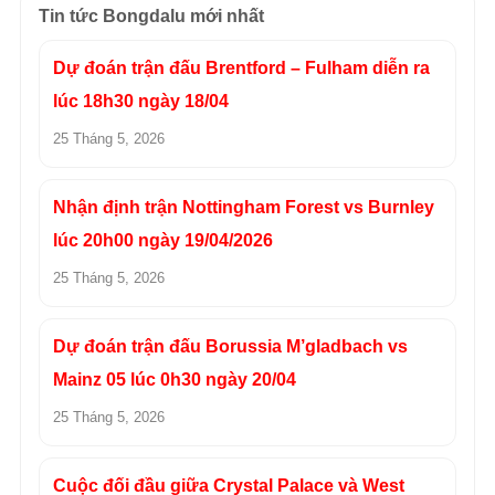
Tin tức Bongdalu mới nhất
Dự đoán trận đấu Brentford – Fulham diễn ra
lúc 18h30 ngày 18/04
25 Tháng 5, 2026
Nhận định trận Nottingham Forest vs Burnley
lúc 20h00 ngày 19/04/2026
25 Tháng 5, 2026
Dự đoán trận đấu Borussia M’gladbach vs
Mainz 05 lúc 0h30 ngày 20/04
25 Tháng 5, 2026
Cuộc đối đầu giữa Crystal Palace và West