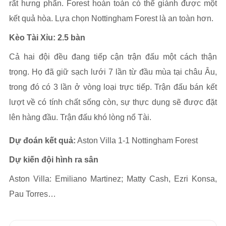
rất hưng phấn. Forest hoàn toàn có thể giành được một
kết quả hòa. Lựa chọn Nottingham Forest là an toàn hơn.
Kèo Tài Xỉu: 2.5 bàn
Cả hai đội đều đang tiếp cận trận đấu một cách thận
trọng. Họ đã giữ sạch lưới 7 lần từ đầu mùa tại châu Âu,
trong đó có 3 lần ở vòng loại trực tiếp. Trận đấu bán kết
lượt về có tính chất sống còn, sự thực dụng sẽ được đặt
lên hàng đầu. Trận đấu khó lòng nổ Tài.
Dự đoán kết quả:
Aston Villa 1-1 Nottingham Forest
Dự kiến đội hình ra sân
Aston Villa: Emiliano Martinez; Matty Cash, Ezri Konsa,
Pau Torres…