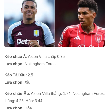
Kèo châu Á:
Aston Villa chấp 0.75
Lựa chọn:
Nottingham Forest
Kèo Tài Xỉu:
2.5
Lựa chọn:
Xỉu
Kèo châu Âu:
Aston Villa thắng: 1.74, Nottingham Forest
thắng: 4.25, Hòa: 3.44
Lựa chọn:
Hòa