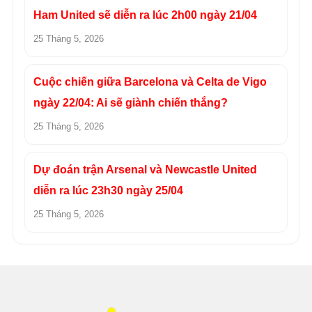
Ham United sẽ diễn ra lúc 2h00 ngày 21/04
25 Tháng 5, 2026
Cuộc chiến giữa Barcelona và Celta de Vigo
ngày 22/04: Ai sẽ giành chiến thắng?
25 Tháng 5, 2026
Dự đoán trận Arsenal và Newcastle United
diễn ra lúc 23h30 ngày 25/04
25 Tháng 5, 2026