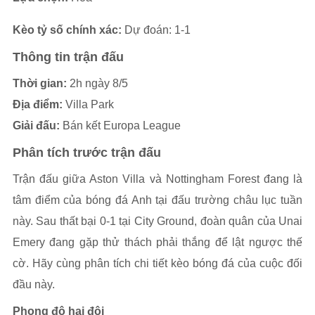
Kèo tỷ số chính xác:
Dự đoán: 1-1
Thông tin trận đấu
Thời gian:
2h ngày 8/5
Địa điểm:
Villa Park
Giải đấu:
Bán kết Europa League
Phân tích trước trận đấu
Trận đấu giữa Aston Villa và Nottingham Forest đang là
tâm điểm của bóng đá Anh tại đấu trường châu lục tuần
này. Sau thất bại 0-1 tại City Ground, đoàn quân của Unai
Emery đang gặp thử thách phải thắng để lật ngược thế
cờ. Hãy cùng phân tích chi tiết kèo bóng đá của cuộc đối
đầu này.
Phong độ hai đội