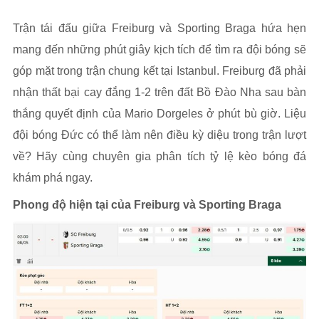
Trận tái đấu giữa Freiburg và Sporting Braga hứa hẹn
mang đến những phút giây kịch tích để tìm ra đội bóng sẽ
góp mặt trong trận chung kết tại Istanbul. Freiburg đã phải
nhận thất bại cay đắng 1-2 trên đất Bồ Đào Nha sau bàn
thắng quyết định của Mario Dorgeles ở phút bù giờ. Liệu
đội bóng Đức có thể làm nên điều kỳ diệu trong trận lượt
về? Hãy cùng chuyên gia phân tích tỷ lệ kèo bóng đá
khám phá ngay.
Phong độ hiện tại của Freiburg và Sporting Braga