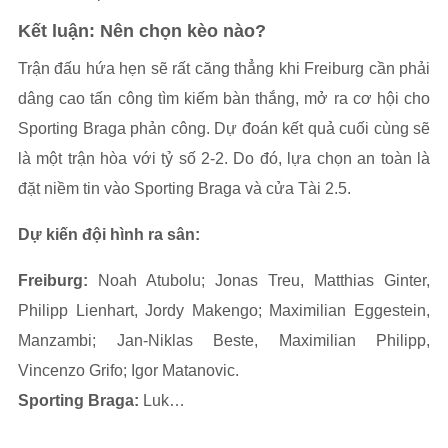
Kết luận: Nên chọn kèo nào?
Trận đấu hứa hẹn sẽ rất căng thẳng khi Freiburg cần phải
dâng cao tấn công tìm kiếm bàn thắng, mở ra cơ hội cho
Sporting Braga phản công. Dự đoán kết quả cuối cùng sẽ
là một trận hòa với tỷ số 2-2. Do đó, lựa chọn an toàn là
đặt niềm tin vào Sporting Braga và cửa Tài 2.5.
Dự kiến đội hình ra sân:
Freiburg:
Noah Atubolu; Jonas Treu, Matthias Ginter,
Philipp Lienhart, Jordy Makengo; Maximilian Eggestein,
Manzambi; Jan-Niklas Beste, Maximilian Philipp,
Vincenzo Grifo; Igor Matanovic.
Sporting Braga:
Luk…