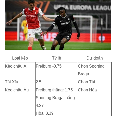
Loại kèo
Tỷ lệ
Dự đoán
Kèo châu Á
Freiburg -0.75
Chọn Sporting
Braga
Tài Xỉu
2.5
Chọn Tài
Kèo châu Âu
Freiburg thắng: 1.75
Chọn Hòa
Sporting Braga thắng:
4.27
Hòa: 3.39