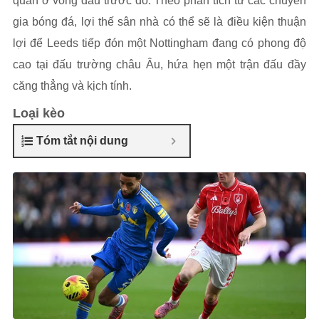
quan ở vòng đấu trước đó. Theo phân tích từ các chuyên
gia bóng đá, lợi thế sân nhà có thể sẽ là điều kiện thuận
lợi để Leeds tiếp đón một Nottingham đang có phong độ
cao tại đấu trường châu Âu, hứa hẹn một trận đấu đầy
căng thẳng và kịch tính.
Loại kèo
Tóm tắt nội dung