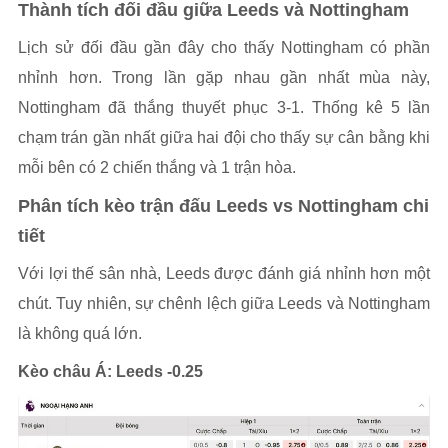
Thành tích đối đầu giữa Leeds và Nottingham
Lịch sử đối đầu gần đây cho thấy Nottingham có phần
nhỉnh hơn. Trong lần gặp nhau gần nhất mùa này,
Nottingham đã thắng thuyết phục 3-1. Thống kê 5 lần
chạm trán gần nhất giữa hai đội cho thấy sự cân bằng khi
mỗi bên có 2 chiến thắng và 1 trận hòa.
Phân tích kèo trận đấu Leeds vs Nottingham chi
tiết
Với lợi thế sân nhà, Leeds được đánh giá nhỉnh hơn một
chút. Tuy nhiên, sự chênh lệch giữa Leeds và Nottingham
là không quá lớn.
Kèo châu Á: Leeds -0.25