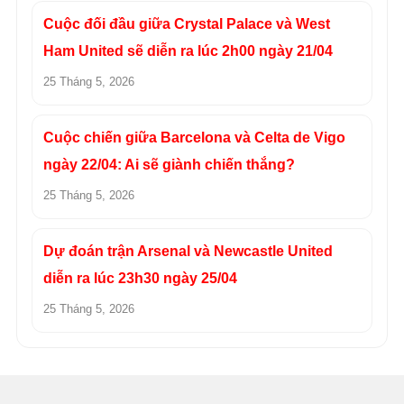
Cuộc đối đầu giữa Crystal Palace và West
Ham United sẽ diễn ra lúc 2h00 ngày 21/04
25 Tháng 5, 2026
Cuộc chiến giữa Barcelona và Celta de Vigo
ngày 22/04: Ai sẽ giành chiến thắng?
25 Tháng 5, 2026
Dự đoán trận Arsenal và Newcastle United
diễn ra lúc 23h30 ngày 25/04
25 Tháng 5, 2026