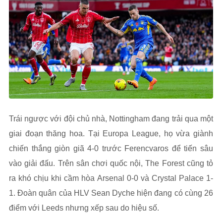
Trái ngược với đội chủ nhà, Nottingham đang trải qua một
giai đoạn thăng hoa. Tại Europa League, họ vừa giành
chiến thắng giòn giã 4-0 trước Ferencvaros để tiến sâu
vào giải đấu. Trên sân chơi quốc nội, The Forest cũng tỏ
ra khó chịu khi cầm hòa Arsenal 0-0 và Crystal Palace 1-
1. Đoàn quân của HLV Sean Dyche hiện đang có cùng 26
điểm với Leeds nhưng xếp sau do hiệu số.