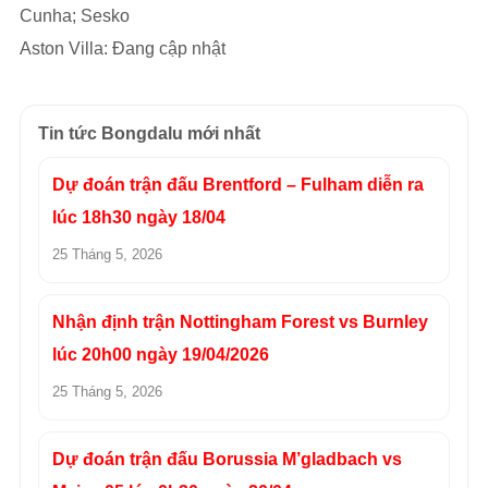
Cunha; Sesko
Aston Villa: Đang cập nhật
Tin tức Bongdalu mới nhất
Dự đoán trận đấu Brentford – Fulham diễn ra
lúc 18h30 ngày 18/04
25 Tháng 5, 2026
Nhận định trận Nottingham Forest vs Burnley
lúc 20h00 ngày 19/04/2026
25 Tháng 5, 2026
Dự đoán trận đấu Borussia M’gladbach vs