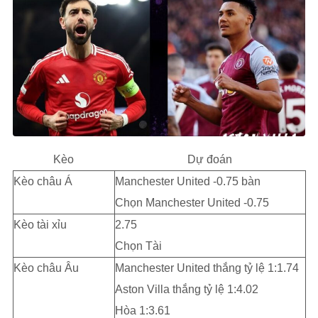
Kèo
Dự đoán
Kèo châu Á
Manchester United -0.75 bàn
Chọn Manchester United -0.75
Kèo tài xỉu
2.75
Chọn Tài
Kèo châu Âu
Manchester United thắng tỷ lệ 1:1.74
Aston Villa thắng tỷ lệ 1:4.02
Hòa 1:3.61