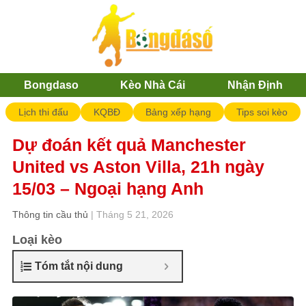
Bongdaso
Kèo Nhà Cái
Nhận Định
Lịch thi đấu
KQBĐ
Bảng xếp hạng
Tips soi kèo
Dự đoán kết quả Manchester
United vs Aston Villa, 21h ngày
15/03 – Ngoại hạng Anh
Thông tin cầu thủ
| Tháng 5 21, 2026
Loại kèo
Tóm tắt nội dung