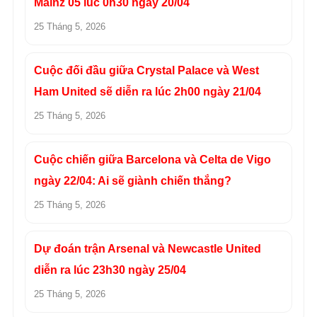
Mainz 05 lúc 0h30 ngày 20/04
25 Tháng 5, 2026
Cuộc đối đầu giữa Crystal Palace và West
Ham United sẽ diễn ra lúc 2h00 ngày 21/04
25 Tháng 5, 2026
Cuộc chiến giữa Barcelona và Celta de Vigo
ngày 22/04: Ai sẽ giành chiến thắng?
25 Tháng 5, 2026
Dự đoán trận Arsenal và Newcastle United
diễn ra lúc 23h30 ngày 25/04
25 Tháng 5, 2026