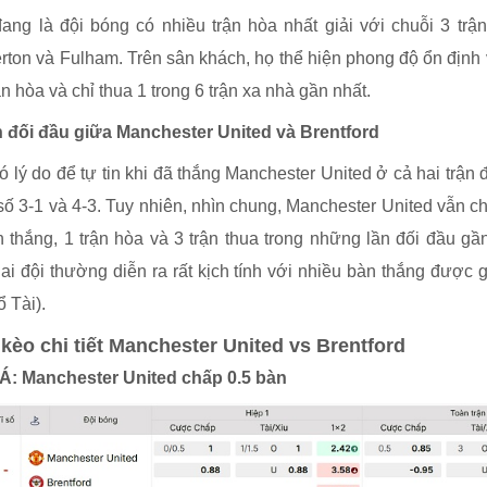
đang là đội bóng có nhiều trận hòa nhất giải với chuỗi 3 trậ
rton và Fulham. Trên sân khách, họ thể hiện phong độ ổn định 
ận hòa và chỉ thua 1 trong 6 trận xa nhà gần nhất.
h đối đầu giữa Manchester United và Brentford
có lý do để tự tin khi đã thắng Manchester United ở cả hai trận 
 số 3-1 và 4-3. Tuy nhiên, nhìn chung, Manchester United vẫn c
n thắng, 1 trận hòa và 3 trận thua trong những lần đối đầu gầ
hai đội thường diễn ra rất kịch tính với nhiều bàn thắng được gh
 Tài).
kèo chi tiết Manchester United vs Brentford
Á: Manchester United chấp 0.5 bàn