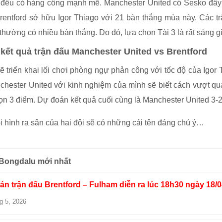
 đều có hàng công mạnh mẽ. Manchester United có Sesko đầy 
Brentford sở hữu Igor Thiago với 21 bàn thắng mùa này. Các t
 thường có nhiều bàn thắng. Do đó, lựa chọn Tài 3 là rất sáng gi
kết quả trận đấu Manchester United vs Brentford
sẽ triển khai lối chơi phòng ngự phản công với tốc độ của Igor 
chester United với kinh nghiệm của mình sẽ biết cách vượt qu
rọn 3 điểm. Dự đoán kết quả cuối cùng là Manchester United 3-2
i hình ra sân của hai đội sẽ có những cái tên đáng chú ý…
 Bongdalu mới nhất
n trận đấu Brentford – Fulham diễn ra lúc 18h30 ngày 18/
g 5, 2026