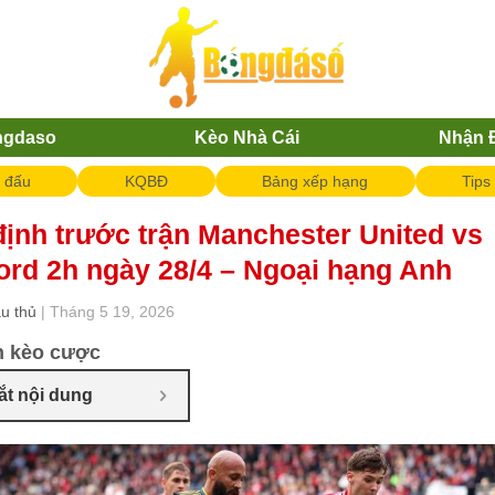
ngdaso
Kèo Nhà Cái
Nhận 
i đấu
KQBĐ
Bảng xếp hạng
Tips
ịnh trước trận Manchester United vs
ord 2h ngày 28/4 – Ngoại hạng Anh
ầu thủ
| Tháng 5 19, 2026
n kèo cược
ắt nội dung