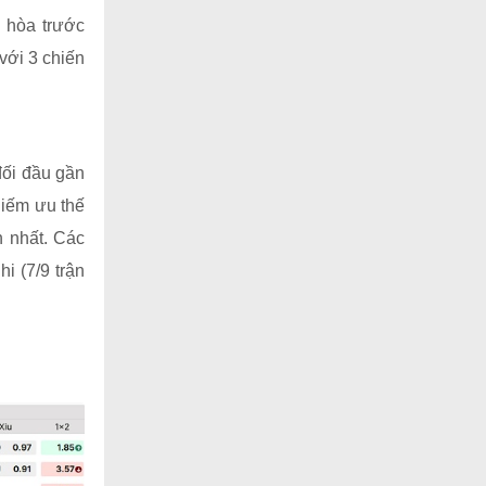
n hòa trước
với 3 chiến
đối đầu gần
hiếm ưu thế
n nhất. Các
i (7/9 trận