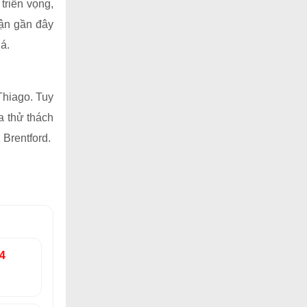
triển vọng,
rận gần đây
á.
Thiago. Tuy
a thử thách
 Brentford.
04