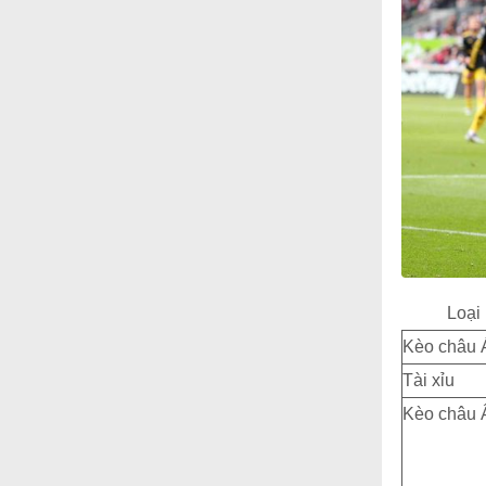
Loại
Kèo châu 
Tài xỉu
Kèo châu 