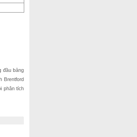
g đầu bảng
h Brentford
i phân tích