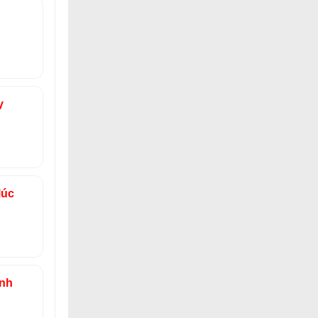
y
lúc
ành