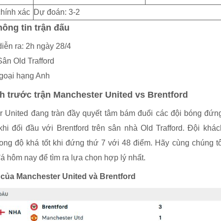
chính xác
Dự đoán: 3-2
thông tin trận đấu
diễn ra: 2h ngày 28/4
Sân Old Trafford
goại hạng Anh
h trước trận Manchester United vs Brentford
r United đang tràn đầy quyết tâm bám đuổi các đội bóng đứn
hi đối đầu với Brentford trên sân nhà Old Trafford. Đội khác
ong độ khá tốt khi đứng thứ 7 với 48 điểm. Hãy cùng chúng tô
á hôm nay để tìm ra lựa chọn hợp lý nhất.
của Manchester United và Brentford