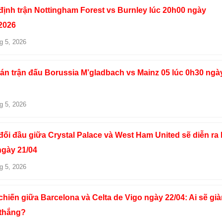
ịnh trận Nottingham Forest vs Burnley lúc 20h00 ngày
2026
g 5, 2026
án trận đấu Borussia M’gladbach vs Mainz 05 lúc 0h30 ngà
g 5, 2026
ối đầu giữa Crystal Palace và West Ham United sẽ diễn ra 
ngày 21/04
g 5, 2026
hiến giữa Barcelona và Celta de Vigo ngày 22/04: Ai sẽ gi
 thắng?