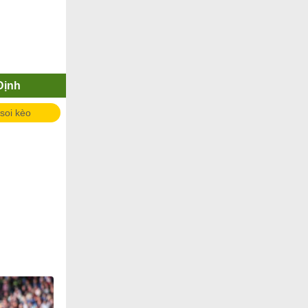
Định
 soi kèo