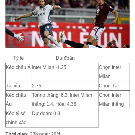
Tỷ lệ
Dự đoán
Kèo châu Á
Inter Milan -1.25
Chọn Inter
Milan
Tài xỉu
2.75
Chọn Tài
Kèo châu
Torino thắng: 6.3, Inter Milan
Chọn Inter
Âu
thắng: 1.4, Hòa: 4.36
Milan thắng
Kèo tỷ số
Dự đoán: 0-3
chính xác
Thời gian:
23h ngày 26/4