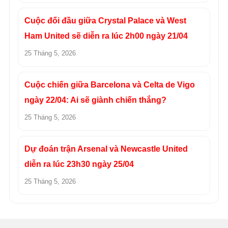
Cuộc đối đầu giữa Crystal Palace và West
Ham United sẽ diễn ra lúc 2h00 ngày 21/04
25 Tháng 5, 2026
Cuộc chiến giữa Barcelona và Celta de Vigo
ngày 22/04: Ai sẽ giành chiến thắng?
25 Tháng 5, 2026
Dự đoán trận Arsenal và Newcastle United
diễn ra lúc 23h30 ngày 25/04
25 Tháng 5, 2026