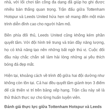
nhà, với lối chơi tấn công đa dạng đã giúp họ ghi được
nhiều bàn thắng quan trọng. Trận đấu giữa Tottenham
Hotspur và Leeds United hứa hẹn sẽ mang đến một màn
trình diễn đỉnh cao cho người hâm mộ.
Bên phía đối thủ, Leeds United cũng không kém phần
quyết tâm. Với đội hình trẻ trung và tràn đầy năng lượng,
họ có khả năng tạo nên những bất ngờ thú vị. Cuộc đối
đầu này chắc chắn sẽ làm hài lòng những ai yêu thích
bóng đá đẹp mắt.
Hiện tại, khoảng cách về trình độ giữa hai đội dường như
không còn tồn tại. Cả hai đều quyết tâm giành trọn 3 điểm
để cải thiện vị trí trên bảng xếp hạng. Trận cầu này sẽ là
thử thách thực sự cho từng huấn luyện viên.
Đánh giá thực lực giữa Tottenham Hotspur và Leeds