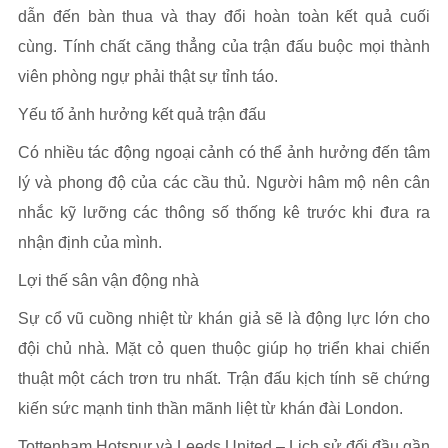
dẫn đến bàn thua và thay đổi hoàn toàn kết quả cuối
cùng. Tính chất căng thẳng của trận đấu buộc mọi thành
viên phòng ngự phải thật sự tỉnh táo.
Yếu tố ảnh hưởng kết quả trận đấu
Có nhiều tác động ngoại cảnh có thể ảnh hưởng đến tâm
lý và phong độ của các cầu thủ. Người hâm mộ nên cân
nhắc kỹ lưỡng các thông số thống kê trước khi đưa ra
nhận định của mình.
Lợi thế sân vận động nhà
Sự cổ vũ cuồng nhiệt từ khán giả sẽ là động lực lớn cho
đội chủ nhà. Mặt cỏ quen thuộc giúp họ triển khai chiến
thuật một cách trơn tru nhất. Trận đấu kịch tính sẽ chứng
kiến sức mạnh tinh thần mãnh liệt từ khán đài London.
Tottenham Hotspur và Leeds United – Lịch sử đối đầu gần