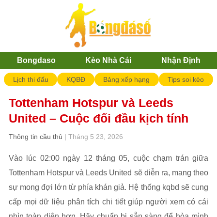
Bongdaso
Kèo Nhà Cái
Nhận Định
Lịch thi đấu
KQBĐ
Bảng xếp hạng
Tips soi kèo
Tottenham Hotspur và Leeds
United – Cuộc đối đầu kịch tính
Thông tin cầu thủ
| Tháng 5 23, 2026
Vào lúc 02:00 ngày 12 tháng 05, cuộc chạm trán giữa
Tottenham Hotspur và Leeds United sẽ diễn ra, mang theo
sự mong đợi lớn từ phía khán giả. Hệ thống kqbd sẽ cung
cấp mọi dữ liệu phân tích chi tiết giúp người xem có cái
nhìn toàn diện hơn. Hãy chuẩn bị sẵn sàng để hòa mình