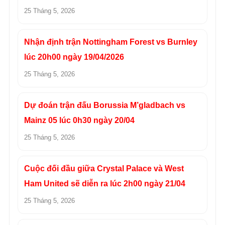
25 Tháng 5, 2026
Nhận định trận Nottingham Forest vs Burnley
lúc 20h00 ngày 19/04/2026
25 Tháng 5, 2026
Dự đoán trận đấu Borussia M’gladbach vs
Mainz 05 lúc 0h30 ngày 20/04
25 Tháng 5, 2026
Cuộc đối đầu giữa Crystal Palace và West
Ham United sẽ diễn ra lúc 2h00 ngày 21/04
25 Tháng 5, 2026