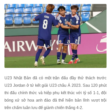
U23 Nhật Bản đã có một trận đấu đầy thử thách trước
U23 Jordan ở tứ kết giải U23 châu Á 2023. Sau 120 phút
thi đấu chính thức và hiệp phụ kết thúc với tỷ số 1-1, đội
bóng xứ sở hoa anh đào đã thể hiện bản lĩnh vượt trội
trên chấm luân lưu để giành chiến thắng 4-2.