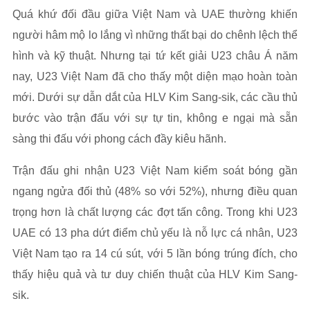
Quá khứ đối đầu giữa Việt Nam và UAE thường khiến
người hâm mộ lo lắng vì những thất bại do chênh lệch thể
hình và kỹ thuật. Nhưng tại tứ kết giải U23 châu Á năm
nay, U23 Việt Nam đã cho thấy một diện mạo hoàn toàn
mới. Dưới sự dẫn dắt của HLV Kim Sang-sik, các cầu thủ
bước vào trận đấu với sự tự tin, không e ngại mà sẵn
sàng thi đấu với phong cách đầy kiêu hãnh.
Trận đấu ghi nhận U23 Việt Nam kiểm soát bóng gần
ngang ngửa đối thủ (48% so với 52%), nhưng điều quan
trọng hơn là chất lượng các đợt tấn công. Trong khi U23
UAE có 13 pha dứt điểm chủ yếu là nỗ lực cá nhân, U23
Việt Nam tạo ra 14 cú sút, với 5 lần bóng trúng đích, cho
thấy hiệu quả và tư duy chiến thuật của HLV Kim Sang-
sik.