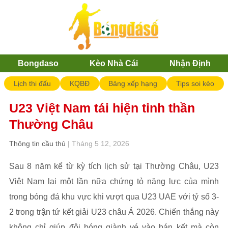
Bongdaso
Kèo Nhà Cái
Nhận Định
Lịch thi đấu
KQBĐ
Bảng xếp hạng
Tips soi kèo
U23 Việt Nam tái hiện tinh thần
Thường Châu
Thông tin cầu thủ
| Tháng 5 12, 2026
Sau 8 năm kể từ kỳ tích lịch sử tại Thường Châu, U23
Việt Nam lại một lần nữa chứng tỏ năng lực của mình
trong bóng đá khu vực khi vượt qua U23 UAE với tỷ số 3-
2 trong trận tứ kết giải U23 châu Á 2026. Chiến thắng này
không chỉ giúp đội bóng giành vé vào bán kết mà còn