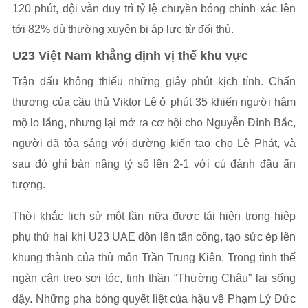
120 phút, đội vẫn duy trì tỷ lệ chuyền bóng chính xác lên
tới 82% dù thường xuyên bị áp lực từ đối thủ.
U23 Việt Nam khẳng định vị thế khu vực
Trận đấu không thiếu những giây phút kịch tính. Chấn
thương của cầu thủ Viktor Lê ở phút 35 khiến người hâm
mộ lo lắng, nhưng lại mở ra cơ hội cho Nguyễn Đình Bắc,
người đã tỏa sáng với đường kiến tạo cho Lê Phát, và
sau đó ghi bàn nâng tỷ số lên 2-1 với cú đánh đầu ấn
tượng.
Thời khắc lịch sử một lần nữa được tái hiện trong hiệp
phụ thứ hai khi U23 UAE dồn lên tấn công, tạo sức ép lên
khung thành của thủ môn Trần Trung Kiên. Trong tình thế
ngàn cân treo sợi tóc, tinh thần “Thường Châu” lại sống
dậy. Những pha bóng quyết liệt của hậu vệ Phạm Lý Đức