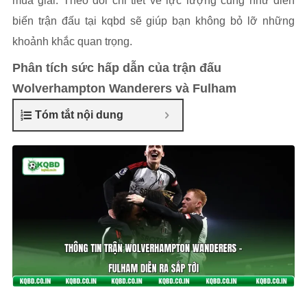
mùa giải. Theo dõi chi tiết về lực lượng cũng như diễn
biến trận đấu tại
kqbd
sẽ giúp bạn không bỏ lỡ những
khoảnh khắc quan trọng.
Phân tích sức hấp dẫn của trận đấu
Wolverhampton Wanderers và Fulham
Tóm tắt nội dung