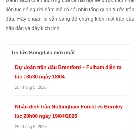
Danh sách chấn thương của cả hai đội sẽ được cập nhật
liên tục để người hâm mộ có cái nhìn tổng quan trước trận
đấu. Hãy chuẩn bị sẵn sàng để chứng kiến một trận cầu
hấp dẫn và đầy kịch tính!
Tin tức Bongdalu mới nhất
Dự đoán trận đấu Brentford – Fulham diễn ra
lúc 18h30 ngày 18/04
25 Tháng 5, 2026
Nhận định trận Nottingham Forest vs Burnley
lúc 20h00 ngày 19/04/2026
25 Tháng 5, 2026