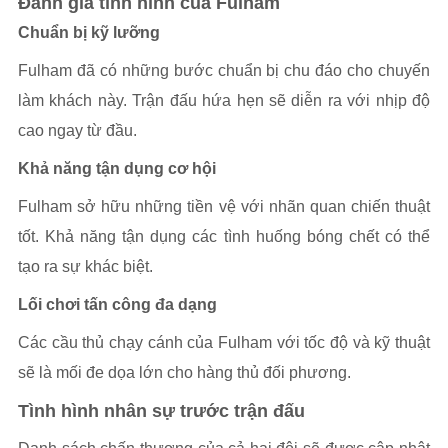
Đánh giá tình hình của Fulham
Chuẩn bị kỹ lưỡng
Fulham đã có những bước chuẩn bị chu đáo cho chuyến
làm khách này. Trận đấu hứa hẹn sẽ diễn ra với nhịp độ
cao ngay từ đầu.
Khả năng tận dụng cơ hội
Fulham sở hữu những tiền vệ với nhãn quan chiến thuật
tốt. Khả năng tận dụng các tình huống bóng chết có thể
tạo ra sự khác biệt.
Lối chơi tấn công đa dạng
Các cầu thủ chạy cánh của Fulham với tốc độ và kỹ thuật
sẽ là mối đe dọa lớn cho hàng thủ đối phương.
Tình hình nhân sự trước trận đấu